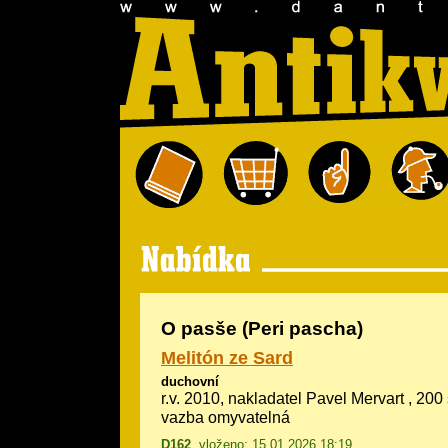
O pasše (Peri pascha)
Melitón ze Sard
duchovní
r.v. 2010, nakladatel Pavel Mervart , 200
vazba omyvatelná
D162
, vloženo: 15.01.2026 18:19