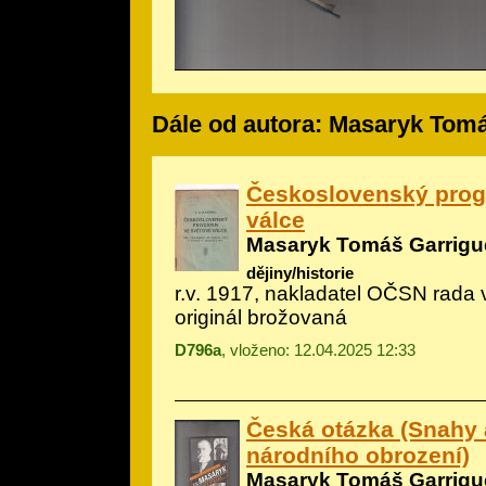
Dále od autora: Masaryk Tom
Československý prog
válce
Masaryk Tomáš Garrigu
dějiny/historie
r.v. 1917, nakladatel OČSN rada
originál brožovaná
D796a
, vloženo: 12.04.2025 12:33
Česká otázka (Snahy 
národního obrození)
Masaryk Tomáš Garrigu