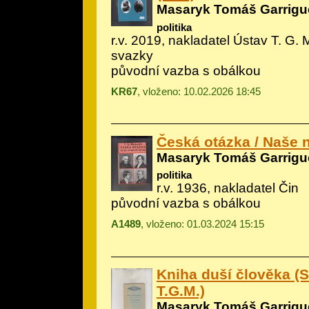
Masaryk Tomáš Garrigu
politika
r.v. 2019, nakladatel Ústav T. G. 
svazky
původní vazba s obálkou
KR67
, vloženo: 10.02.2026 18:45
Česká otázka / Naše n
Masaryk Tomáš Garrigu
politika
r.v. 1936, nakladatel Čin
původní vazba s obálkou
A1489
, vloženo: 01.03.2024 15:15
Kniha duší člověka (S
T.G.M.)
Masaryk Tomáš Garrigu