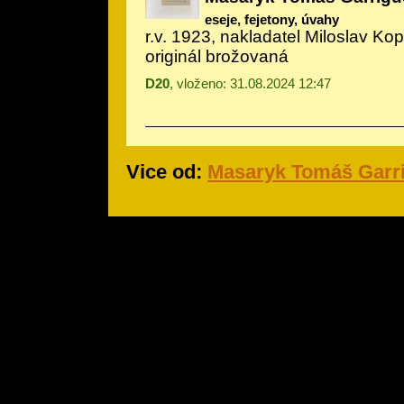
eseje, fejetony, úvahy
r.v. 1923, nakladatel Miloslav Ko
originál brožovaná
D20
, vloženo: 31.08.2024 12:47
Vice od:
Masaryk Tomáš Garr