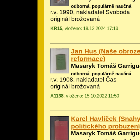
odborná, populárně naučná
r.v. 1990, nakladatel Svoboda
originál brožovaná
KR15
, vloženo: 18.12.2024 17:19
Jan Hus (Naše obroze
reformace)
Masaryk Tomáš Garrigu
odborná, populárně naučná
r.v. 1908, nakladatel Čas
originál brožovaná
A1138
, vloženo: 15.10.2022 11:50
Karel Havlíček (Snahy
politického probuzení
Masaryk Tomáš Garrigu