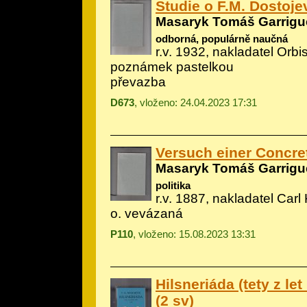
Studie o F.M. Dostoj
Masaryk Tomáš Garrigu
odborná, populárně naučná
r.v. 1932, nakladatel Orbis
poznámek pastelkou
převazba
D673
, vloženo: 24.04.2023 17:31
Versuch einer Concre
Masaryk Tomáš Garrigu
politika
r.v. 1887, nakladatel Car
o. vevázaná
P110
, vloženo: 15.08.2023 13:31
Hilsneriáda (tety z let 
(2 sv)