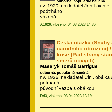
odborná, populárně naučná
r.v. 1920, nakladatel Jan Laichter 
podtrháno
vázaná
A1626
, vloženo: 04.03.2023 14:36
Česká otázka (Snahy 
národního obrození) /
krise (Pád strany sta
směrů nových)
Masaryk Tomáš Garrigue
odborná, populárně naučná
r.v. 1936, nakladatel Čin , obálka
potrhaná
původní vazba s obálkou
D43
, vloženo: 08.04.2023 13:19