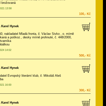
ál brožovaná
2021 13:58
100,- Kč
 Karel Hynek
60, nakladatel Mladá fronta, il.
Václav Sivko
, o. mírně
aná a poškoz., desky mírně prohnuté, č. 448/2000,
tvarníka
obálkou
2024 14:02
500,- Kč
 Karel Hynek
datel Evropský literární klub, il.
Mikoláš Aleš
zba
2021 16:00
300,- Kč
 Karel Hynek