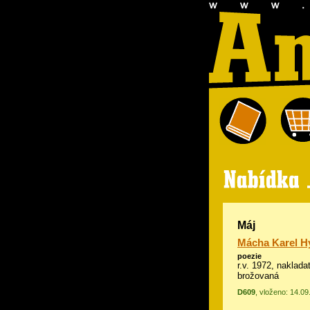
Máj
Mácha Karel H
poezie
r.v. 1972, naklada
brožovaná
D609
, vloženo: 14.0