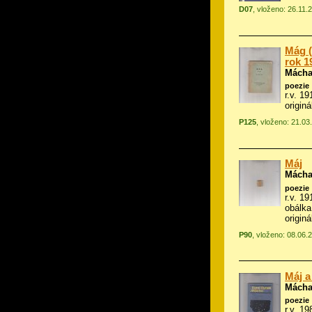
D07
, vloženo: 26.11.
Mág (
rok 1
Mácha
poezie
r.v. 19
origin
P125
, vloženo: 21.03
Máj
Mácha
poezie
r.v. 1
obálka
origin
P90
, vloženo: 08.06.
Máj a
Mácha
poezie
r.v. 19