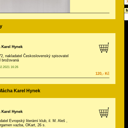
V
M
y
 Karel Hynek
972, nakladatel Československý spisovatel
ál brožovaná
02.2021 16:26
120,- Kč
 Mácha Karel Hynek
 Karel Hynek
datel Evropský literární klub, il.
M. Aleš
,
rgamen vazba, OKart, 26 s.