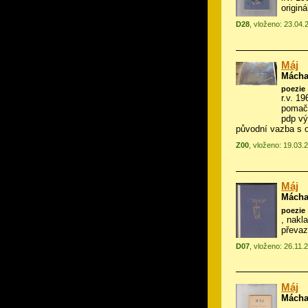
origin
D28
, vloženo: 23.04.
Máj
Mácha
poezie
r.v. 19
pomačk
pdp vý
původní vazba s 
Z00
, vloženo: 19.03.
Máj
Mácha
poezie
, nakla
převa
D07
, vloženo: 26.11.
Máj
Mácha