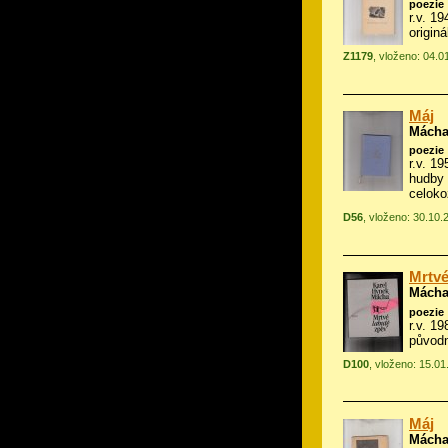
poezie
r.v. 1
origin
Z1179
, vloženo: 04.0
Máj
Mácha
poezie
r.v. 19
hudby
celoko
D56
, vloženo: 30.10.
Mrtvé
Mácha
poezie
r.v. 19
původn
D100
, vloženo: 15.0
Máj
Mácha