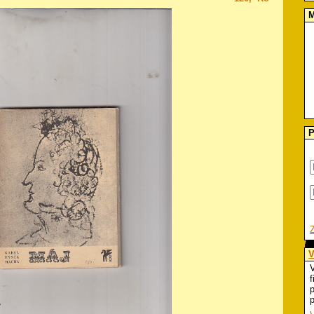
M
P
V
V
f
p
p