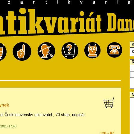
K
R
N
ynek
tel Československý spisovatel , 70 stran, originál
9.2020 17:48
120,- Kč