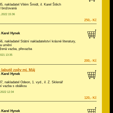
945, nakladatel Vilém Šmidt, il.
Karel Štěch
ál brožovaná
1.2022 15:36
250,- Kč
 Karel Hynek
56, nakladatel Státní nakladatelství krásné literatury,
 a umění
žená vazba, převazba
2021 13:35
200,- Kč
 labutě zpěv mj. Máj
 Karel Hynek
87, nakladatel Odeon, 1. vyd., il.
Z. Sklenář
í vazba s obálkou
1.2022 12:34
120,- Kč
 Karel Hynek