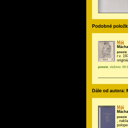
Podobné položk
Máj
Mácha
poezie
r.v. 1
origin
poezie
, vloženo: 09.
Dále od autora:
Máj
Mácha
poezie
, nakla
polope