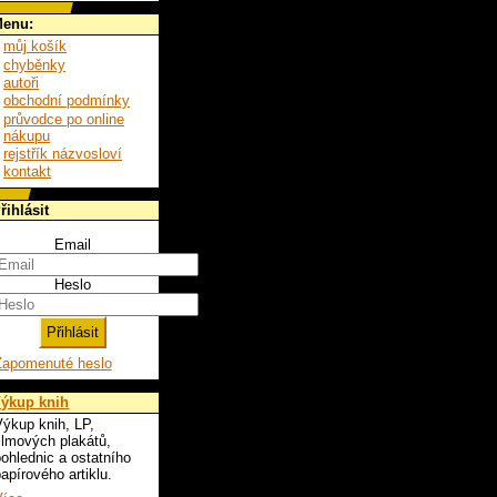
enu:
můj košík
chyběnky
autoři
obchodní podmínky
průvodce po online
nákupu
rejstřík názvosloví
kontakt
řihlásit
Email
Heslo
Zapomenuté heslo
ýkup knih
ýkup knih, LP,
ilmových plakátů,
ohlednic a ostatního
apírového artiklu.