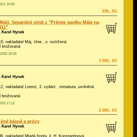
2021 16:00
250,- Kč
Máj). Separátní otisk z "Prémie spolku Máje na
911"
 Karel Hynek
10, nakladatel Máj, Unie , o. roztržená
ál brožovaná
.2025 18:28
3 500,- Kč
 Karel Hynek
912, nakladatel Lorenz, 3. vydání , miniatura, uvolněná
ál brožovaná
2020 17:12
2 000,- Kč
 jiné básně a prózy
 Karel Hynek
86, nakladatel Mladá fronta, il.
H. Konstantinová