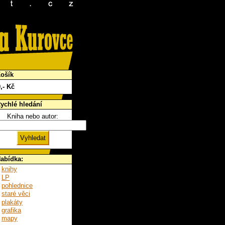
ošík
0
,- Kč
ychlé hledání
Kniha nebo autor:
abídka:
knihy
LP
pohlednice
staré věci
plakáty
grafika
mapy