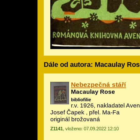
Dále od autora: Macaulay Ros
Nebezpečná stáří
Macaulay Rose
bibliofilie
r.v. 1926, nakladatel Aven
Josef Čapek
, přel. Ma-Fa
originál brožovaná
Z1141
, vloženo: 07.09.2022 12:10