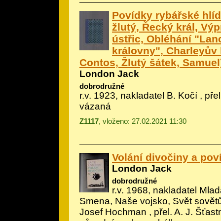
Povídky rybářské hlíd
žlutý, Řecký král, Vý
ústřic, Obléhání "Lan
královny", Charleyův 
Contos, Žlutý šátek, Samuel
London Jack
dobrodružné
r.v. 1923, nakladatel B. Kočí , přel
vázaná
Z1117
, vloženo: 27.02.2021 11:30
Volání divočiny a pov
London Jack
dobrodružné
r.v. 1968, nakladatel Mlad
Smena, Naše vojsko, Svět sovětů, 
Josef Hochman
, přel. A. J. Šťast