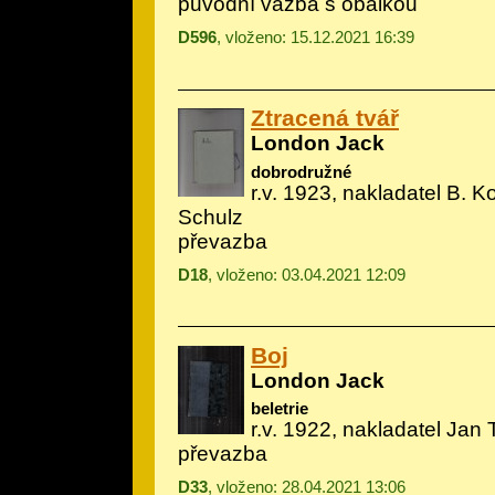
původní vazba s obálkou
D596
, vloženo: 15.12.2021 16:39
Ztracená tvář
London Jack
dobrodružné
r.v. 1923, nakladatel B. Ko
Schulz
převazba
D18
, vloženo: 03.04.2021 12:09
Boj
London Jack
beletrie
r.v. 1922, nakladatel Jan
převazba
D33
, vloženo: 28.04.2021 13:06