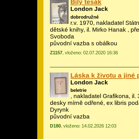
Bílý tesák
London Jack
dobrodružné
r.v. 1970, nakladatel Státn
dětské knihy, il.
Mirko Hanak
, pře
Svoboda
původní vazba s obálkou
Z1157
, vloženo: 02.07.2020 16:36
Láska k životu a jiné
London Jack
beletrie
, nakladatel Grafikona, il.
desky mírně odřené, ex libris po
Dyrynk
původní vazba
D180
, vloženo: 14.02.2026 12:03