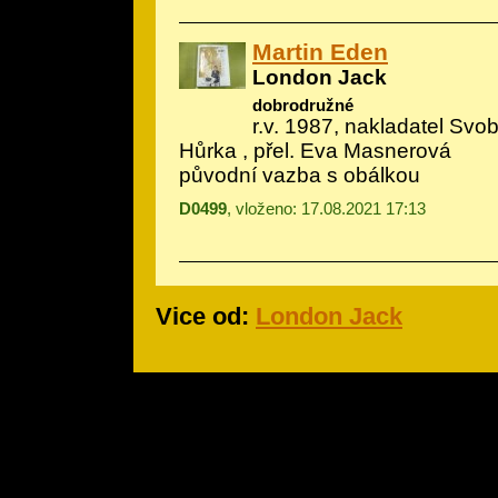
Martin Eden
London Jack
dobrodružné
r.v. 1987, nakladatel Svob
Hůrka
, přel. Eva Masnerová
původní vazba s obálkou
D0499
, vloženo: 17.08.2021 17:13
Vice od:
London Jack