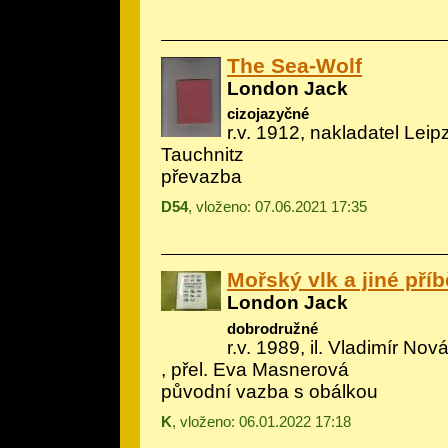
The Sea-Wolf
London Jack
cizojazyčné
r.v. 1912, nakladatel Lei
Tauchnitz
převazba
D54
, vloženo: 07.06.2021 17:35
Mořský vlk a jiné pří
London Jack
dobrodružné
r.v. 1989, il.
Vladimír Nová
, přel. Eva Masnerová
původní vazba s obálkou
K
, vloženo: 06.01.2022 17:18