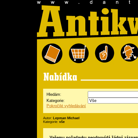
Hledám:
Kategorie:
Pokročilé vyhledávání
Autor:
Lepman Michael
Kategorie:
vše
Vašemu požadavku neodpovídá žádný záznam