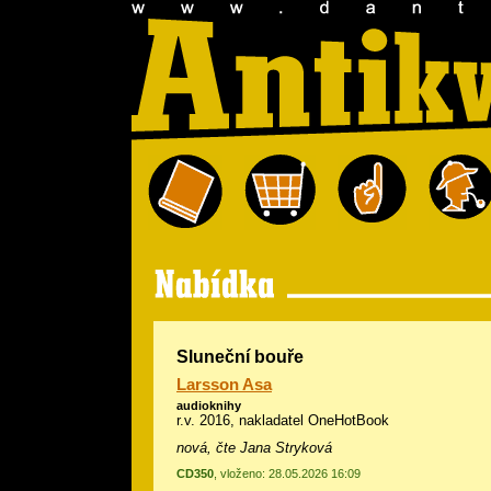
Sluneční bouře
Larsson Asa
audioknihy
r.v. 2016, nakladatel OneHotBook
nová, čte Jana Stryková
CD350
, vloženo: 28.05.2026 16:09