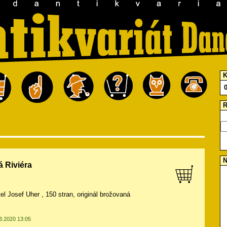
K
R
N
 Riviéra
tel Josef Uher , 150 stran, originál brožovaná
03.2020 13:05