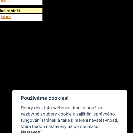
íce ...
usíte vidět
lakros
Používáme cookies!
Dobrý den, tato webová stránka používá
nezbytné soubory cookie k zajištění správného
fungování stránek a také k měření návštěšvnosti,
které budou nastaveny až po souhlasu.
Nastavení