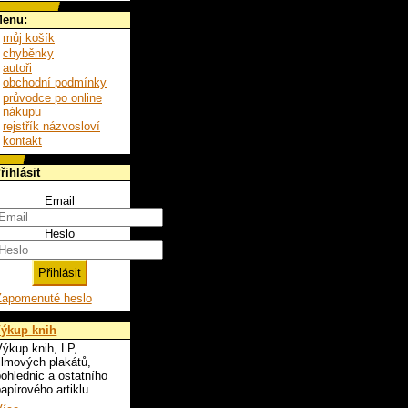
enu:
můj košík
chyběnky
autoři
obchodní podmínky
průvodce po online
nákupu
rejstřík názvosloví
kontakt
řihlásit
Email
Heslo
Zapomenuté heslo
ýkup knih
ýkup knih, LP,
ilmových plakátů,
ohlednic a ostatního
apírového artiklu.