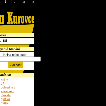
ošík
0
,- Kč
ychlé hledání
Kniha nebo autor:
abídka:
knihy
LP
pohlednice
staré věci
plakáty
grafika
mapy