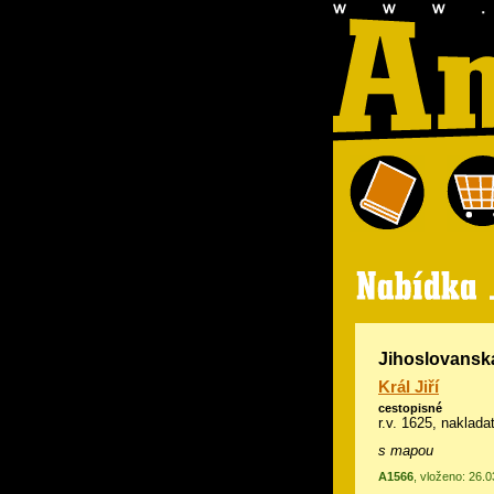
Jihoslovanská
Král Jiří
cestopisné
r.v. 1625, naklada
s mapou
A1566
, vloženo: 26.