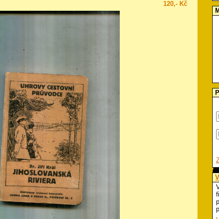
120,- Kč
M
P
V
V
f
p
p