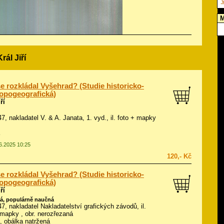
V
M
rál Jiří
e rozkládal Vyšehrad? (Studie historicko-
opogeografická)
ří
47, nakladatel V. & A. Janata, 1. vyd., il.
foto + mapky
06.2025 10:25
120,- Kč
e rozkládal Vyšehrad? (Studie historicko-
opogeografická)
ří
á, populárně naučná
947, nakladatel Nakladatelství grafických závodů, il.
 mapky
, obr. nerozřezaná
á, obálka natržená