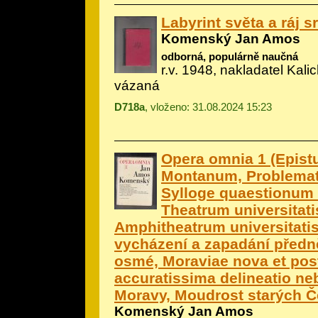
Labyrint světa a ráj s
Komenský Jan Amos
odborná, populárně naučná
r.v. 1948, nakladatel Kali
vázaná
D718a
, vloženo: 31.08.2024 15:23
Opera omnia 1 (Epist
Montanum, Problemat
Sylloge quaestionum
Theatrum universitati
Amphitheatrum universitati
vycházení a zapadání předn
osmé, Moraviae nova et pos
accuratissima delineatio neb
Moravy, Moudrost starých Č
Komenský Jan Amos