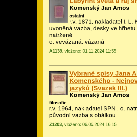
Labyrint světa a ráj s
Komenský Jan Amos
ostatní
r.v. 1871, nakladatel I. L. 
uvoněná vazba, desky ve hřbetu
natržené
o. vevázaná, vázaná
A1139
, vloženo: 01.11.2024 11:55
Vybrané spisy Jana 
Komenského - Nejnov
jazyků (Svazek III.)
Komenský Jan Amos
filosofie
r.v. 1964, nakladatel SPN , o. nat
původní vazba s obálkou
Z1203
, vloženo: 06.09.2024 16:15