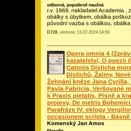
odborná, populárně naučná
r.v. 1969, nakladatel Academia , 
obálky s úbytkem, obálka poško
původní vazba s obálkou, obálka
D728
, vloženo: 13.07.2024 14:50
Opera omnia 4 (Zpráv
kazatelství, O poezii 
Catonis Disticha mora
Distichů, Žalmy, Nové
Žehnání kněze Jana Cyrilla,
Pavla Fabricia, Veršované m
k Praxis pietatis, Písně a kr
projevy, De metris Bohemici
Parafráze IV. eklogy Vergili
occasionem scripta - Básně p
Komenský Jan Amos
filosofie