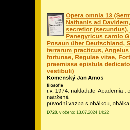
Opera omnia 13 (Ser
Nathanis ad Davidem
secretior (secundus), 
Panegyricus carolo G
Posaun über Deutschland, S
terrarum practicus, Angelus
fortunae, Regulae vitae, Fort
praemissa epistula dedicato
vestibuli)
Komenský Jan Amos
filosofie
r.v. 1974, nakladatel Academia , 
natržená
původní vazba s obálkou, obálka
D728
, vloženo: 13.07.2024 14:22