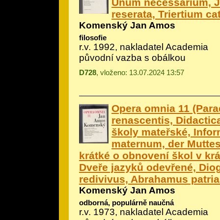
Unum necessarium, J
reserata, Triertium c
Komenský Jan Amos
filosofie
r.v. 1992, nakladatel Academia
původní vazba s obálkou
D728
, vloženo: 13.07.2024 13:57
Opera omnia 11 (Para
renascentis, Didactic
školy mateřské, Info
maternum, der Muttes
krátké o obnovení škol v kr
Dveře jazyků odevřené, Dio
redivivus, Abrahamus patria
Komenský Jan Amos
odborná, populárně naučná
r.v. 1973, nakladatel Academia