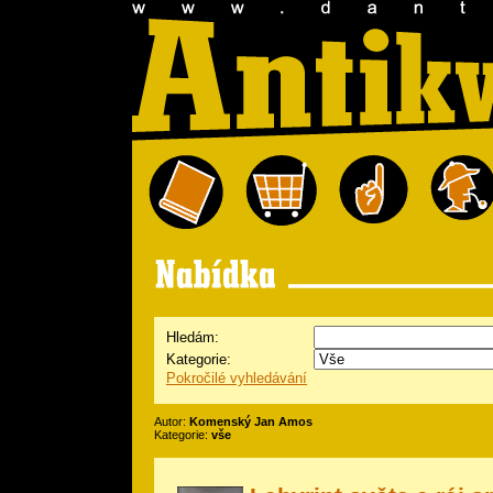
Hledám:
Kategorie:
Pokročilé vyhledávání
Autor:
Komenský Jan Amos
Kategorie:
vše