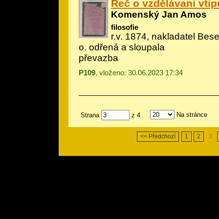
Řeč o vzdělávani vtip
Komenský Jan Amos
filosofie
r.v. 1874, nakladatel Bese
o. odřená a sloupala
převazba
P109
, vloženo: 30.06.2023 17:34
Na stránce
Strana
z 4
<< Předchozí
1
2
3