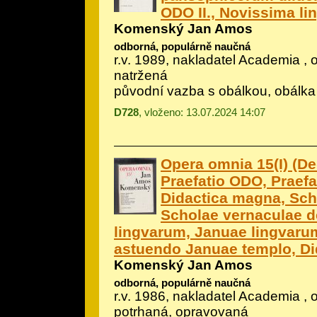
ODO II., Novissima l
Komenský Jan Amos
odborná, populárně naučná
r.v. 1989, nakladatel Academia , 
natržená
původní vazba s obálkou, obálka
D728
, vloženo: 13.07.2024 14:07
Opera omnia 15(I) (De
Praefatio ODO, Praefa
Didactica magna, Scho
Scholae vernaculae d
lingvarum, Januae lingvaru
astuendo Januae templo, Did
Komenský Jan Amos
odborná, populárně naučná
r.v. 1986, nakladatel Academia , 
potrhaná, opravovaná