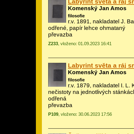
Labyrint světa a ráj s
Komenský Jan Amos
filosofie
r.v. 1891, nakladatel J. B
odřené, papír lehce ohmataný
převazba
Z233
, vloženo: 01.09.2023 16:41
Labyrint světa a ráj s
Komenský Jan Amos
filosofie
r.v. 1879, nakladatel I. L.
nečistoty na jednotlivých stánkác
odřená
převazba
P109
, vloženo: 30.06.2023 17:56