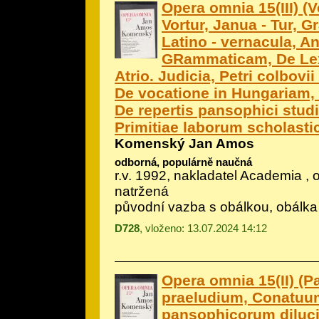
Opera omnia 15(III) (
Vortur, Janua - Tur, 
Latino - vernacula, A
GRammaticam, De Lexi
Atrio. Judicia, Petri colbov
De vocatione in Hungariam,
De repertis pansophici studi
Primitiae laborum scholast
Komenský Jan Amos
odborná, populárně naučná
r.v. 1992, nakladatel Academia , 
natržená
původní vazba s obálkou, obálka
D728
, vloženo: 13.07.2024 14:12
Opera omnia 15(II) (
praeludium, Conatuu
pansophicorum dilucid