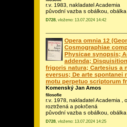
r.v. 1983, nakladatel Academia
původní vazba s obálkou, obálka
D728
, vloženo: 13.07.2024 14:42
Opera omnia 12 (Geo
Cosmographiae com
Physicae synopsis; 
addenda; Disquisition
frigoris natura; Cartesius a
eversus; De arte spontanei 
motu perpetuo scriptorum f
Komenský Jan Amos
filosofie
r.v. 1978, nakladatel Academia , 
roztržená a pokrčená
původní vazba s obálkou, obálka
D728
, vloženo: 13.07.2024 14:25