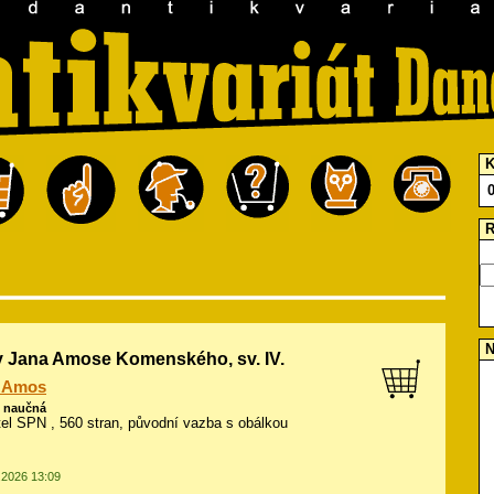
K
R
N
y Jana Amose Komenského, sv. IV.
 Amos
ě naučná
atel SPN , 560 stran, původní vazba s obálkou
1.2026 13:09