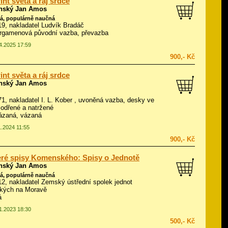
int světa a ráj srdce
ský Jan Amos
á, populárně naučná
919, nakladatel Ludvík Bradáč
rgamenová původní vazba, převazba
04.2025 17:59
900,- Kč
int světa a ráj srdce
ský Jan Amos
871, nakladatel I. L. Kober , uvoněná vazba, desky ve
 odřené a natržené
ázaná, vázaná
1.2024 11:55
900,- Kč
ré spisy Komenského: Spisy o Jednotě
ský Jan Amos
á, populárně naučná
912, nakladatel Zemský ústřední spolek jednot
ských na Moravě
á
01.2023 18:30
500,- Kč