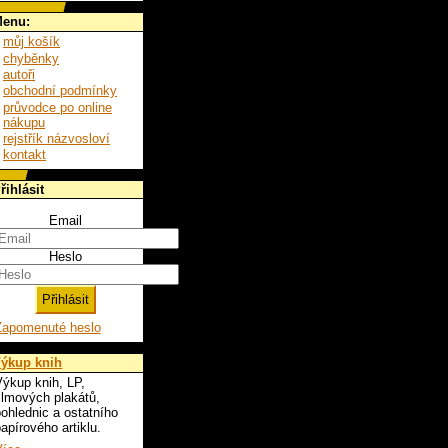
enu:
můj košík
chyběnky
autoři
obchodní podmínky
průvodce po online
nákupu
rejstřík názvosloví
kontakt
řihlásit
Email
Heslo
Zapomenuté heslo
ýkup knih
ýkup knih, LP,
ilmových plakátů,
ohlednic a ostatního
apírového artiklu.