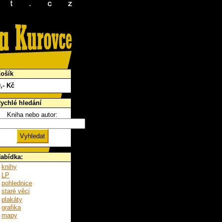
ošík
0
,- Kč
ychlé hledání
Kniha nebo autor:
abídka:
knihy
LP
pohlednice
staré věci
plakáty
grafika
mapy