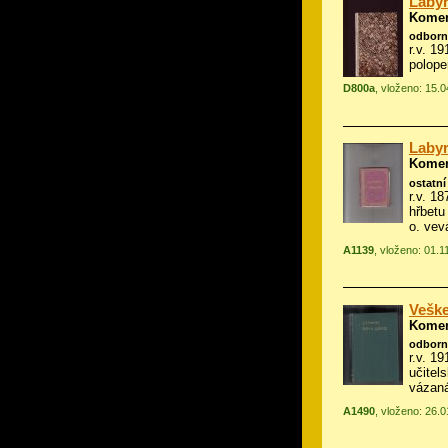
Labyr
Komen
odborn
r.v. 1
polope
D800a
, vloženo: 15.
Labyr
Komen
ostatní
r.v. 1
hřbetu
o. vev
A1139
, vloženo: 01.1
Veške
Komen
odborn
r.v. 1
učitel
vázan
A1490
, vloženo: 26.