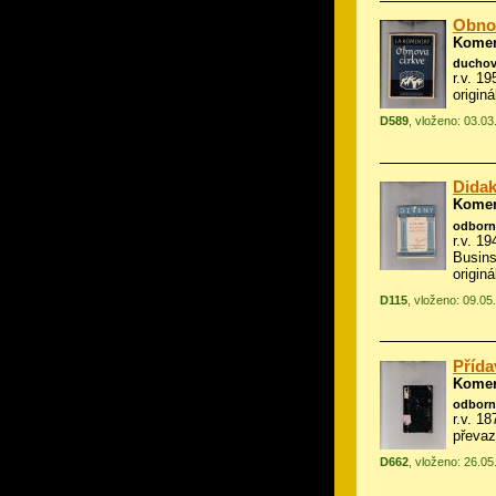
Obnov
Komen
duchov
r.v. 1
origin
D589
, vloženo: 03.0
Didak
Komen
odborn
r.v. 1
Busin
origin
D115
, vloženo: 09.05
Přída
Komen
odborn
r.v. 1
převa
D662
, vloženo: 26.0