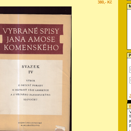
380,- Kč
M
P
V
V
f
p
p