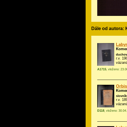
Dále od autora
Labyr
Komen
duchov
r.v. 19
vázan
A1715
, vloženo: 23.
Orbis
Komen
slovník
r.v. 1
vázan
D118
, vloženo: 30.04