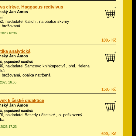
a církve. Haggaeus redivivus
ský Jan Amos
ní
952, nakladatel Kalich , na obálce skvrny
ál brožovaná
3.2023 18:36
100,- Kč
tika analytická
ský Jan Amos
á, populárně naučná
946, nakladatel Samcovo knihkupectví , přel. Helena
ská
ál brožovaná, obálka natržená
.2023 16:55
150,- Kč
vek k české didaktice
ský Jan Amos
á, populárně naučná
876, nakladatel Besedy učitelské , o. poškozený
zba
5.2023 17:23
600,- Kč