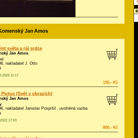
V
M
: Komenský Jan Amos
int světa a ráj srdce
ský Jan Amos
ní
06, nakladatel J. Otto
á
08.2025 11:17
150,- Kč
 Pictus (Svět v obrazích)
ský Jan Amos
y
896, nakladatel Jaroslav Pospíšil , uvolněná vazba
á
.2022 17:03
800,- Kč