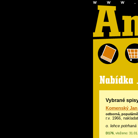
Vybrané spis
Komenský Jan
odborná, populárn
r.v. 1966, naklad
o. lehce potrhaná
D176
, vloženo: 31.0