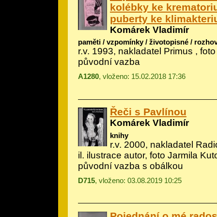
kolébky ke krematori
puberty ke klimakteri
Komárek Vladimír
paměti / vzpomínky / životopisné / rozho
r.v. 1993, nakladatel Primus , fot
původní vazba
A1280
, vloženo: 15.02.2018 17:36
Řeči s Pavlínou
Komárek Vladimír
knihy
r.v. 2000, nakladatel Radio
il.
ilustrace autor, foto Jarmila Ku
původní vazba s obálkou
D715
, vloženo: 03.08.2019 10:25
Pojednání o mé rados