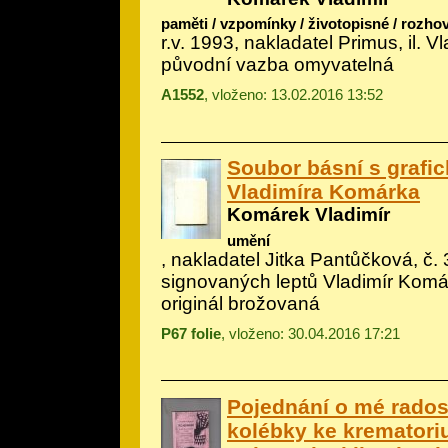
paměti / vzpomínky / životopisné / rozho
r.v. 1993, nakladatel Primus, il.
Vl
původní vazba omyvatelná
A1552
, vloženo: 13.02.2016 13:52
Soubor básní s grafic
Vladimíra Komárka
Komárek Vladimír
umění
, nakladatel Jitka Pantůčková, č. 3
signovaných leptů Vladimír Kom
originál brožovaná
P67 folie
, vloženo: 30.04.2016 17:21
Pojednání o mé rados
kolébky ke krematori