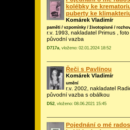
kolébky ke krematori
puberty ke klimakteri
Komárek Vladimír
paměti / vzpomínky / životopisné / rozho
r.v. 1993, nakladatel Primus , fot
původní vazba
D717a
, vloženo: 02.01.2024 18:52
Řeči s Pavlínou
Komárek Vladimír
umění
r.v. 2002, nakladatel Radi
původní vazba s obálkou
D52
, vloženo: 08.06.2021 15:45
Pojednání o mé rados