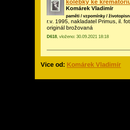
kolébky ke krematori
Komárek Vladimír
paměti / vzpomínky / životopisn
r.v. 1995, nakladatel Primus, il.
fo
originál brožovaná
D618
, vloženo: 30.09.2021 18:18
Vice od:
Komárek Vladimír