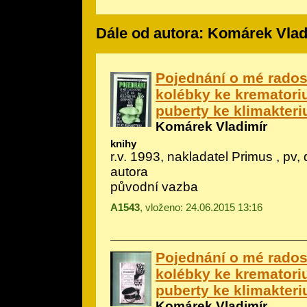
Dále od autora: Komárek Vlad
Pojednání o mé rados
kolébky ke krematori
puberty ke klimakteri
Komárek Vladimír
knihy
r.v. 1993, nakladatel Primus , pv,
autora
původní vazba
A1543
, vloženo: 24.06.2015 13:16
Pojednání o mé rados
kolébky ke krematori
puberty ke klimakteri
Komárek Vladimír