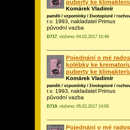
puberty ke klimakteri
Komárek Vladimír
paměti / vzpomínky / životopisné / rozho
r.v. 1993, nakladatel Primus
původní vazba
D717
, vloženo: 04.02.2017 15:48
Pojednání o mé rados
kolébky ke krematori
puberty ke klimakteri
Komárek Vladimír
paměti / vzpomínky / životopisné / rozho
r.v. 1993, nakladatel Primus
původní vazba
D719
, vloženo: 05.02.2017 14:05
Pojednání o mé rados