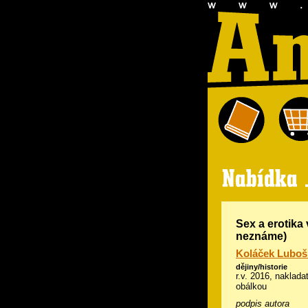
Sex a erotika 
neznáme)
Koláček Luboš 
dějiny/historie
r.v. 2016, naklada
obálkou
podpis autora