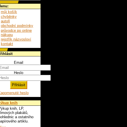
enu:
můj košík
chyběnky
autoři
obchodní podmínky
průvodce po online
nákupu
rejstřík názvosloví
kontakt
řihlásit
Email
Heslo
Zapomenuté heslo
ýkup knih
ýkup knih, LP,
ilmových plakátů,
ohlednic a ostatního
apírového artiklu.