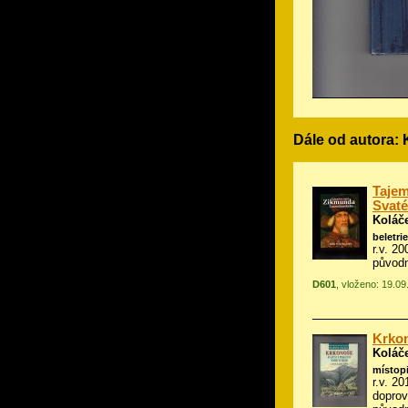
Dále od autora: 
Tajem
Svaté
Koláč
beletrie
r.v. 2
původn
D601
, vloženo: 19.0
Krkon
Koláč
místop
r.v. 2
dopro