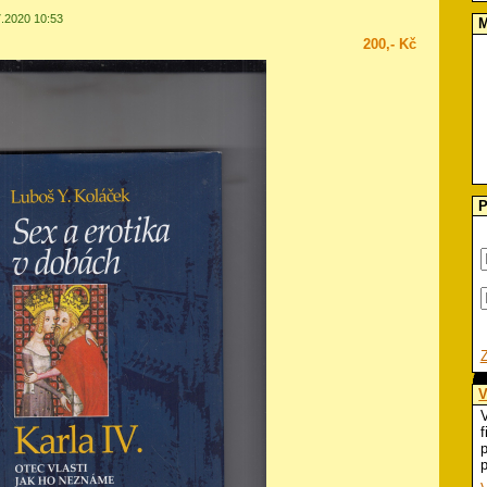
7.2020 10:53
M
200,- Kč
P
V
V
f
p
p