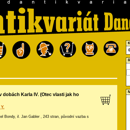
K
R
N
v dobách Karla IV. (Otec vlasti jak ho
Y.
tel Bondy, il.
Jan Gabler
, 243 stran, původní vazba s