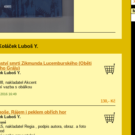
V
M
Koláček Luboš Y.
ství smrti Zikmunda Lucemburského (Oběti
ho Grálu)
ek Luboš Y.
008, nakladatel Akcent
í vazba s obálkou
9.2016 16:49
130,- Kč
oše. Rájem i peklem obřích hor
ek Luboš Y.
isné
015, nakladatel Regia , podpis autora, obraz. a foto
vod