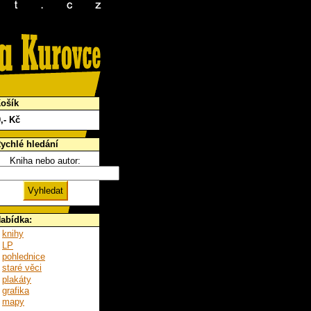
ošík
0
,- Kč
ychlé hledání
Kniha nebo autor:
abídka:
knihy
LP
pohlednice
staré věci
plakáty
grafika
mapy