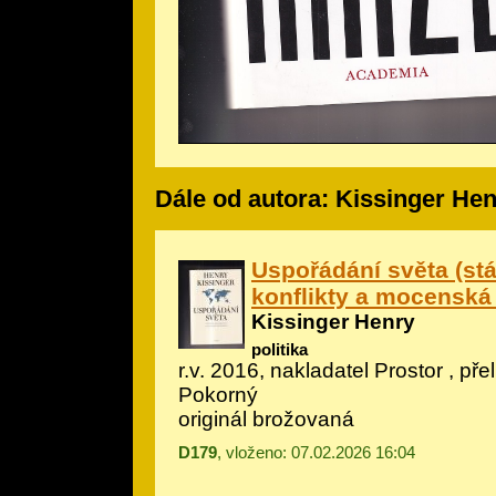
Dále od autora: Kissinger He
Uspořádání světa (stá
konflikty a mocenská
Kissinger Henry
politika
r.v. 2016, nakladatel Prostor , přel
Pokorný
originál brožovaná
D179
, vloženo: 07.02.2026 16:04