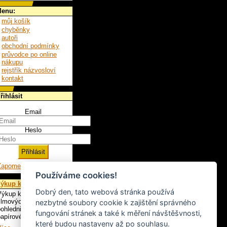
enu:
můj košík
chyběnky
autoři
obchodní podmínky
průvodce po online
nákupu
rejstřík názvosloví
kontakt
řihlásit
Email
Heslo
Zapomenuté heslo
Používáme cookies!
ýkup knih
Dobrý den, tato webová stránka používá
ýkup knih, LP,
ilmových plakátů,
nezbytné soubory cookie k zajištění správného
ohlednic a ostatního
fungování stránek a také k měření návštěšvnosti,
apírového artiklu.
které budou nastaveny až po souhlasu.