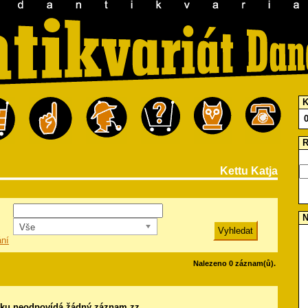
K
R
Kettu Katja
N
Vše
ání
Nalezeno 0 záznam(ů).
ku neodpovídá žádný záznam.zz