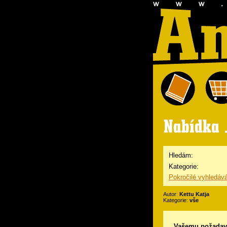
Hledám:
Kategorie:
Pokročilé vyhledáv
Autor:
Kettu Katja
Kategorie:
vše
Vašemu požadav