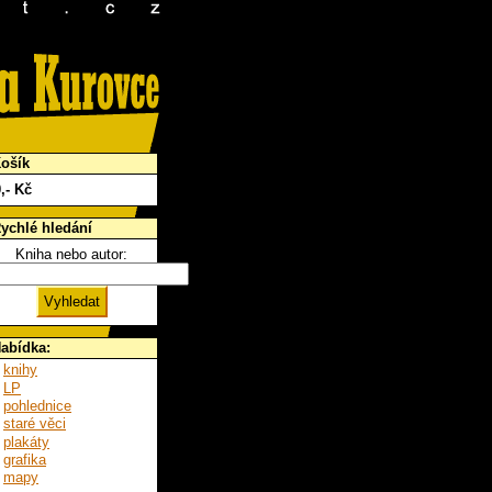
ošík
0
,- Kč
ychlé hledání
Kniha nebo autor:
abídka:
knihy
LP
pohlednice
staré věci
plakáty
grafika
mapy