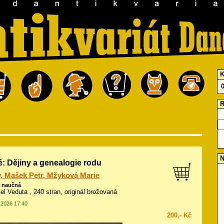
K
R
N
: Dějiny a genealogie rodu
v, Mašek Petr, Mžyková Marie
ě naučná
tel Veduta , 240 stran, originál brožovaná
7.2026 17:40
200,- Kč