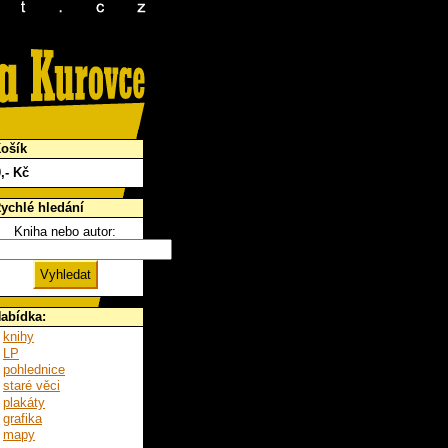
ošík
0
,- Kč
ychlé hledání
Kniha nebo autor:
abídka:
knihy
LP
pohlednice
staré věci
plakáty
grafika
mapy