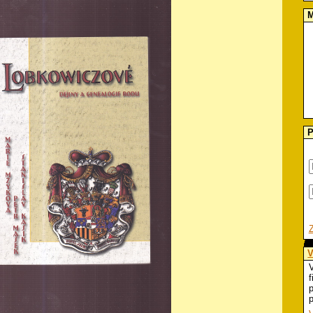
M
P
V
V
f
p
p