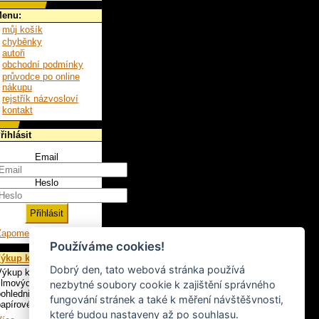
enu:
můj košík
chyběnky
autoři
obchodní podmínky
průvodce po online
nákupu
rejstřík názvosloví
kontakt
řihlásit
Email
Heslo
Zapomenuté heslo
Používáme cookies!
ýkup knih
Dobrý den, tato webová stránka používá
ýkup knih, LP,
ilmových plakátů,
nezbytné soubory cookie k zajištění správného
ohlednic a ostatního
fungování stránek a také k měření návštěšvnosti,
apírového artiklu.
které budou nastaveny až po souhlasu.