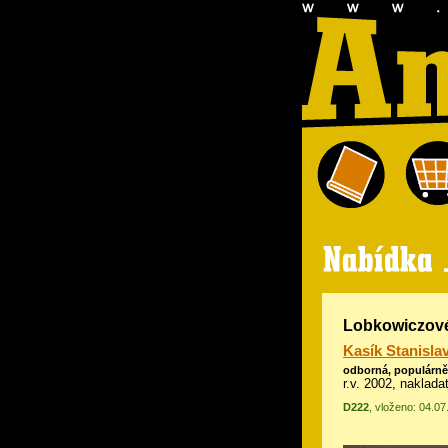
Lobkowiczové
Kasík Stanisla
odborná, populárn
r.v. 2002, naklada
D222
, vloženo: 04.0