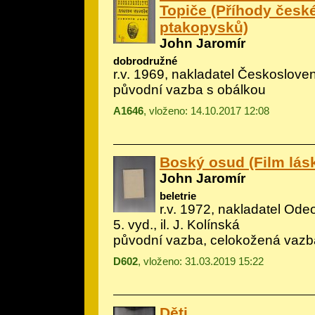
Topiče (Příhody česk
ptakopysků)
John Jaromír
dobrodružné
r.v. 1969, nakladatel Českoslove
původní vazba s obálkou
A1646
, vloženo: 14.10.2017 12:08
Boský osud (Film lásk
John Jaromír
beletrie
r.v. 1972, nakladatel Ode
5. vyd., il.
J. Kolínská
původní vazba, celokožená vazb
D602
, vloženo: 31.03.2019 15:22
Děti