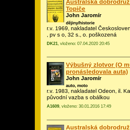
Australská dobrodružs
Topiče
John Jaromír
dějiny/historie
r.v. 1969, nakladatel Českoslove
, pv s o, 32 s., o. poškozená
DK21
, vloženo: 07.04.2020 20:45
Výbušný zlotvor (O m
pronásledovala auta)
John Jaromír
auto, moto
r.v. 1983, nakladatel Odeon, il.
Ka
původní vazba s obálkou
A1609
, vloženo: 30.01.2016 17:49
Australská dobrodružs