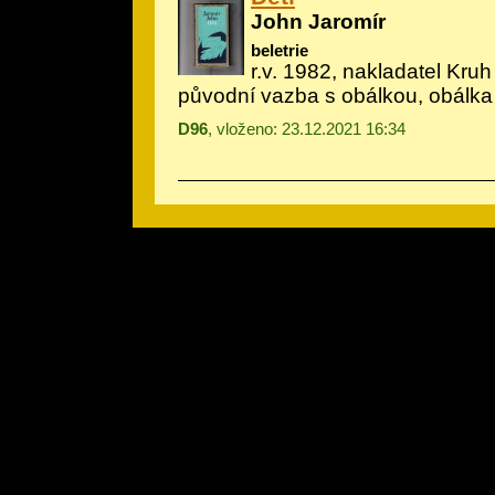
John Jaromír
beletrie
r.v. 1982, nakladatel Kruh
původní vazba s obálkou, obálka
D96
, vloženo: 23.12.2021 16:34