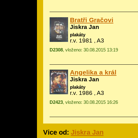
Bratři Gračovi
Jiskra Jan
plakáty
r.v. 1981 , A3
D2308
, vloženo: 30.08.2015 13:19
Angelika a král
Jiskra Jan
plakáty
r.v. 1986 , A3
D2423
, vloženo: 30.08.2015 16:26
Vice od:
Jiskra Jan