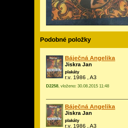
Podobné položky
Báječná Angelika
Jiskra Jan
plakáty
r.v. 1986 , A3
D2258
, vloženo: 30.08.2015 11:48
Báječná Angelika
Jiskra Jan
plakáty
r.v. 1986 , A3