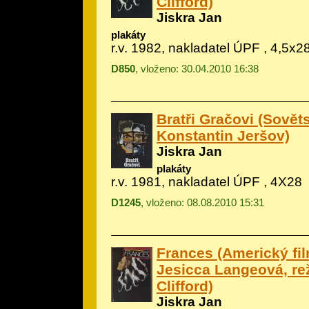
Clifford)
Jiskra Jan
plakáty
r.v. 1982, nakladatel ÚPF , 4,5x2
D850
, vloženo: 30.04.2010 16:38
Bratři Gračovi (Sověts
Konstantin Jeršov)
Jiskra Jan
plakáty
r.v. 1981, nakladatel ÚPF , 4X28
D1245
, vloženo: 08.08.2010 15:31
Frances (Americký film
Jesicca Langeová, re
Clifford)
Jiskra Jan