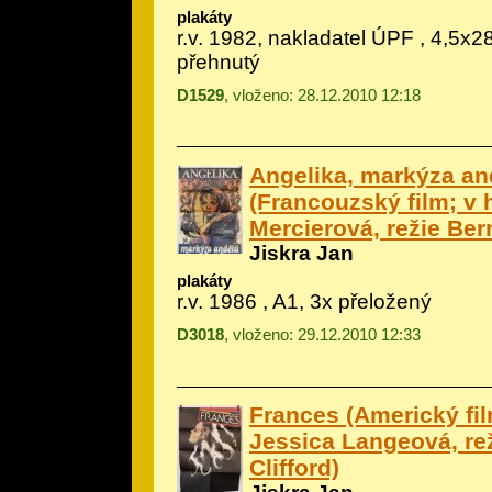
plakáty
r.v. 1982, nakladatel ÚPF , 4,5x28
přehnutý
D1529
, vloženo: 28.12.2010 12:18
Angelika, markýza an
(Francouzský film; v h
Mercierová, režie Ber
Jiskra Jan
plakáty
r.v. 1986 , A1, 3x přeložený
D3018
, vloženo: 29.12.2010 12:33
Frances (Americký film
Jessica Langeová, re
Clifford)