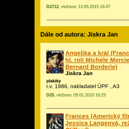
D2712
, vloženo: 13.09.2015 16:47
Dále od autora: Jiskra Jan
Angelika a král (Fran
hl. roli Michéle Merci
Bernard Borderie)
Jiskra Jan
plakáty
r.v. 1986, nakladatel ÚPF , A3
D25
, vloženo: 09.01.2010 16:29
Frances (Americký film
Jessica Langeová, re