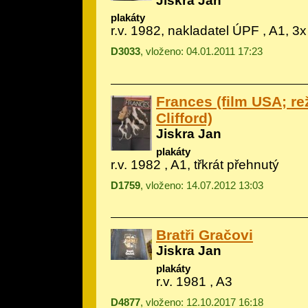
Jiskra Jan
plakáty
r.v. 1982, nakladatel ÚPF , A1, 3
D3033
, vloženo: 04.01.2011 17:23
Frances (film USA; r
Clifford)
Jiskra Jan
plakáty
r.v. 1982 , A1, třkrát přehnutý
D1759
, vloženo: 14.07.2012 13:03
Bratři Gračovi
Jiskra Jan
plakáty
r.v. 1981 , A3
D4877
, vloženo: 12.10.2017 16:18