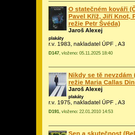
O statečném kováři (Č
Pavel Kříž, Jiří Knot, 
režie Petr Švéda)
Jaroš Alexej
plakáty
r.v. 1983, nakladatel ÚPF , A3
D147
, vloženo: 05.11.2025 18:40
Nikdy se tě nevzdám 
režie Maria Callas Di
Jaroš Alexej
plakáty
r.v. 1975, nakladatel ÚPF , A3
D191
, vloženo: 22.01.2010 14:53
Sen a skutečnost (Bel