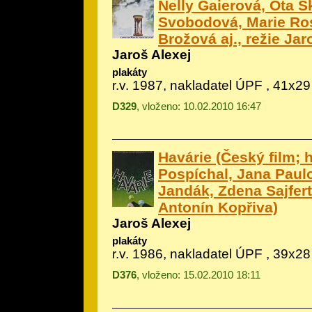
Nelly Gaierová, Ota S
Svobodová, Marie Ro
Brožová aj., režie Jar
Jaroš Alexej
plakáty
r.v. 1987, nakladatel ÚPF , 41x29
D329
, vloženo: 10.02.2010 16:47
Havárie (Český film; h
Pospíchal, Jana Paulo
Jandák, Zdena Sajferto
Antonín Kopřiva)
Jaroš Alexej
plakáty
r.v. 1986, nakladatel ÚPF , 39x28
D376
, vloženo: 15.02.2010 18:11