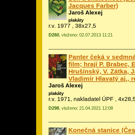
Jacques Farber)
Jaroš Alexej
plakáty
r.v. 1977 , 38x27,5
D260
, vloženo: 02.07.2013 11:21
Panter čeká v sedmnác
film; hrají P. Brabec, 
Hrušínský, V. Zátka, 
Vladimír Hlavatý aj., 
Jaroš Alexej
plakáty
r.v. 1971, nakladatel ÚPF , 4x28,
D298
, vloženo: 21.04.2021 12:08
Konečná stanice (Česk