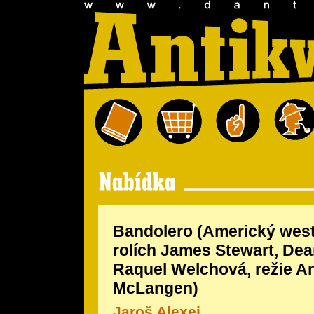
Bandolero (Americký weste
rolích James Stewart, Dea
Raquel Welchová, režie A
McLangen)
Jaroš Alexej