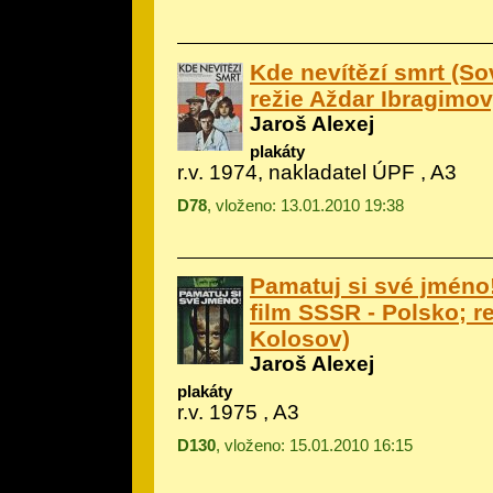
Kde nevítězí smrt (So
režie Aždar Ibragimov
Jaroš Alexej
plakáty
r.v. 1974, nakladatel ÚPF , A3
D78
, vloženo: 13.01.2010 19:38
Pamatuj si své jméno
film SSSR - Polsko; r
Kolosov)
Jaroš Alexej
plakáty
r.v. 1975 , A3
D130
, vloženo: 15.01.2010 16:15