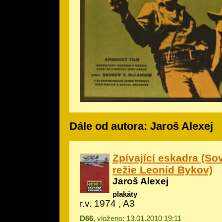
Dále od autora: Jaroš Alexej
Zpívající eskadra (Sov
režie Leonid Bykov)
Jaroš Alexej
plakáty
r.v. 1974 , A3
D66
, vloženo: 13.01.2010 19:11