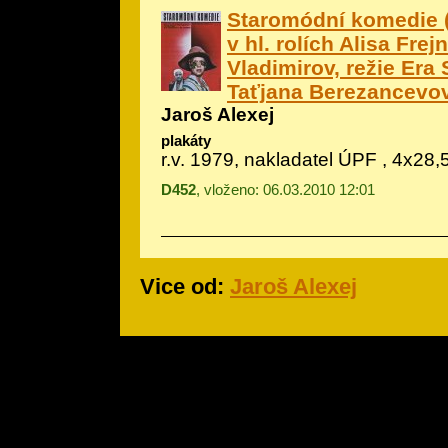
Staromódní komedie (
v hl. rolích Alisa Frej
Vladimirov, režie Era
Taťjana Berezancevo
Jaroš Alexej
plakáty
r.v. 1979, nakladatel ÚPF , 4x28,
D452
, vloženo: 06.03.2010 12:01
Vice od:
Jaroš Alexej