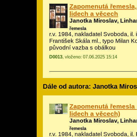
Zapomenutá řemesla,
lidech a věcech
Janotka Miroslav, Linhar
řemesla
r.v. 1984, nakladatel Svoboda, il.
František Skála ml., typo Milan K
původní vazba s obálkou
D0013
, vloženo: 07.06.2025 15:14
Dále od autora: Janotka Mirosl
Zapomenutá řemesla 
lidech a věcech)
Janotka Miroslav, Linhar
řemesla
r.v. 1984, nakladatel Svoboda, il.