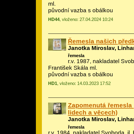
ml.
původní vazba s obálkou
HD44
, vloženo: 27.04.2024 10:24
Řemesla našich před
Janotka Miroslav, Linhar
řemesla
r.v. 1987, nakladatel Svobo
František Skála ml.
původní vazba s obálkou
HD1
, vloženo: 14.03.2023 17:52
Zapomenutá řemesla 
lidech a věcech)
Janotka Miroslav, Linhar
řemesla
r.v. 1984, nakladatel Svoboda, il.