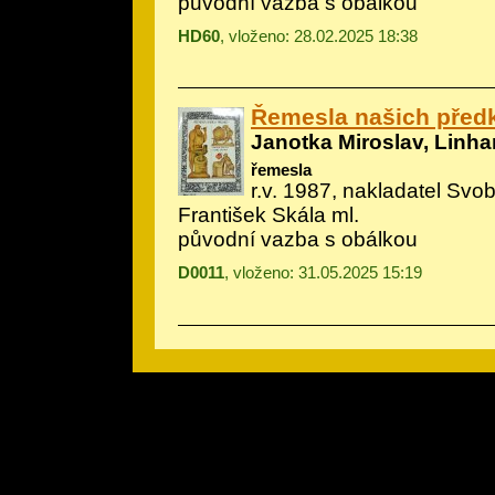
původní vazba s obálkou
HD60
, vloženo: 28.02.2025 18:38
Řemesla našich před
Janotka Miroslav, Linhar
řemesla
r.v. 1987, nakladatel Svobo
František Skála ml.
původní vazba s obálkou
D0011
, vloženo: 31.05.2025 15:19