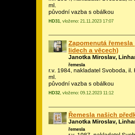
ml.
původní vazba s obálkou
HD31
, vloženo: 21.11.2023 17:07
Zapomenutá řemesla 
lidech a věcech)
Janotka Miroslav, Linhar
řemesla
r.v. 1984, nakladatel Svoboda, il.
ml.
původní vazba s obálkou
HD32
, vloženo: 09.12.2023 11:12
Řemesla našich před
Janotka Miroslav, Linhar
řemesla
r.v. 1987, nakladatel Svobo