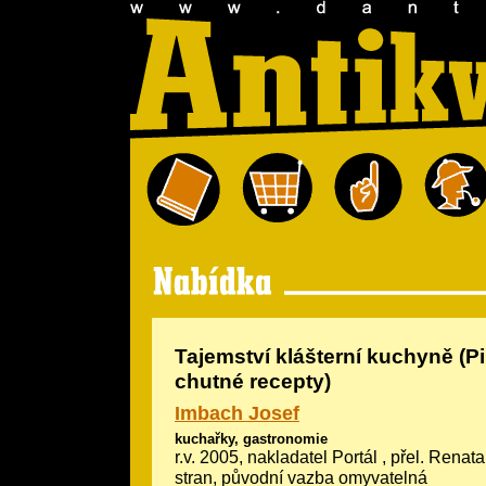
Tajemství klášterní kuchyně (P
chutné recepty)
Imbach Josef
kuchařky, gastronomie
r.v. 2005, nakladatel Portál , přel. Rena
stran, původní vazba omyvatelná