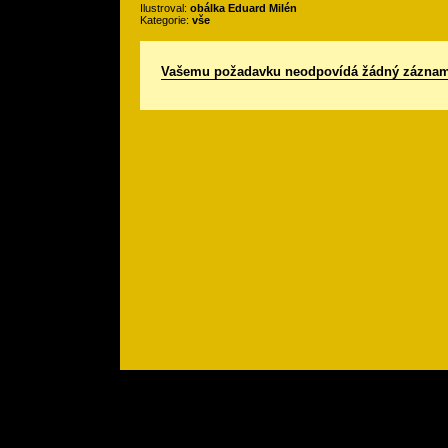
Ilustroval:
obálka Eduard Milén
Kategorie:
vše
Vašemu požadavku neodpovídá žádný záznam