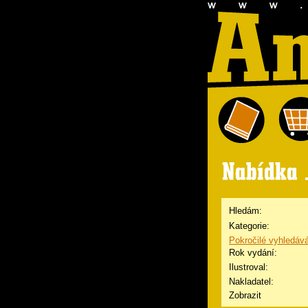
Hledám:
Kategorie:
Pokročilé vyhledáv
Rok vydání:
Ilustroval:
Nakladatel:
Zobrazit