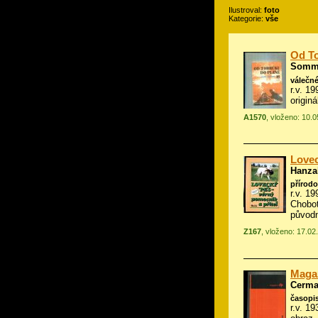
Ilustroval:
foto
Kategorie:
vše
Od To
Sommr
válečn
r.v. 1
originá
A1570
, vloženo: 10.
Lovec
Hanzal
přírod
r.v. 1
Chobot
původ
Z167
, vloženo: 17.02
Magazi
Cerman
časopis
r.v. 19