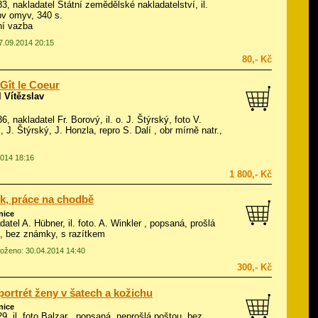
983, nakladatel Státní zemědělské nakladatelství, il.
pv omyv, 340 s.
ní vazba
07.09.2014 20:15
80,- Kč
 Gît le Coeur
 Vítězslav
36, nakladatel Fr. Borový, il.
o. J. Štýrský, foto V.
, J. Štýrský, J. Honzla, repro S. Dalí
, obr mírně natr.,
2014 18:16
1 800,- Kč
k, práce na chodbě
nice
datel A. Hübner, il.
foto. A. Winkler
, popsaná, prošlá
, bez známky, s razítkem
vloženo: 30.04.2014 14:40
300,- Kč
portrét ženy v šatech a kožichu
nice
29, il.
foto Balzar
, popsaná, neprošlá poštou, bez