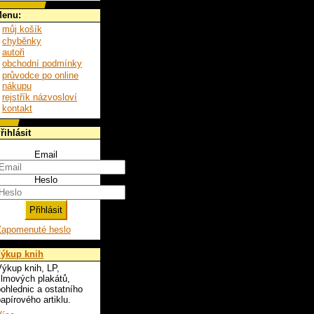
enu:
můj košík
chyběnky
autoři
obchodní podmínky
průvodce po online
nákupu
rejstřík názvosloví
kontakt
řihlásit
Email
Heslo
Zapomenuté heslo
ýkup knih
ýkup knih, LP,
ilmových plakátů,
ohlednic a ostatního
apírového artiklu.