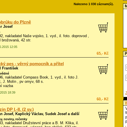
Nalezeno 1 030 záznam(ů).
M
brúku do Plzně
 Josef
é
992, nakladatel Naše vojsko, 1. vyd., il.
foto. doprovod
,
l brožovaná, 42 str.
05.2015 12:05
65,- Kč
P
ký pes - věrný pomocník a přítel
 František
ovědné
996, nakladatel Compass Book, 1. vyd., il.
foto J.
, J. Molín
, pv omyv, 68 s.
ní vazba
.2015 18:39
60,- Kč
V
V
n DP I.-II. (2 sv.)
f
 Josef, Kaplický Václav, Sudek Josef a další
p
y, noviny, ročenky
p
33, nakladatel Družstevní práce a B. M. Klika, il.