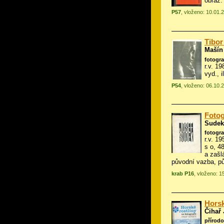
obraz.
P57
, vloženo: 10.01.
Tibor
Mašín 
fotogra
r.v. 1
vyd., i
P54
, vloženo: 06.10.
Fotog
Sudek
fotogra
r.v. 1
s o, 48
a zašl
původní vazba, p
krab P16
, vloženo: 1
Horsk
Čihař 
přírod