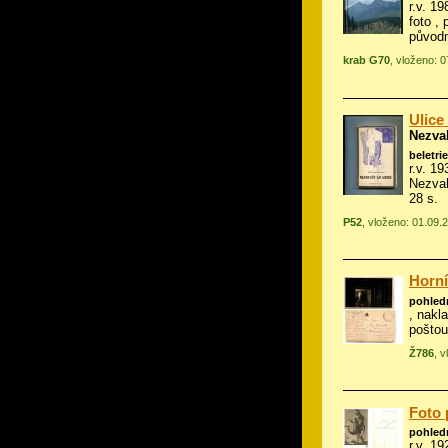
r.v. 1
foto
, 
původ
krab G70
, vloženo: 
Ulice
Nezval
beletrie
r.v. 19
Nezval
28 s.
P52
, vloženo: 01.09.
Horní
pohled
, nakla
poštou
Ž786
, 
Foto 
pohled
r.v. 19