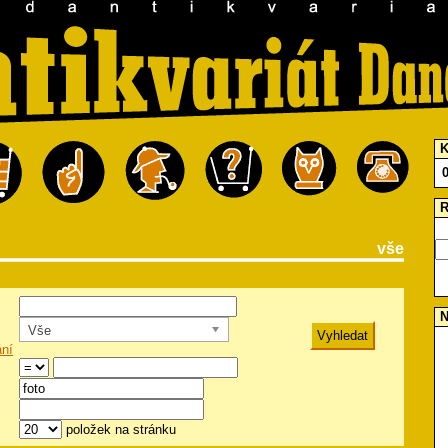
K
R
vše
N
Vše
ání
položek na stránku