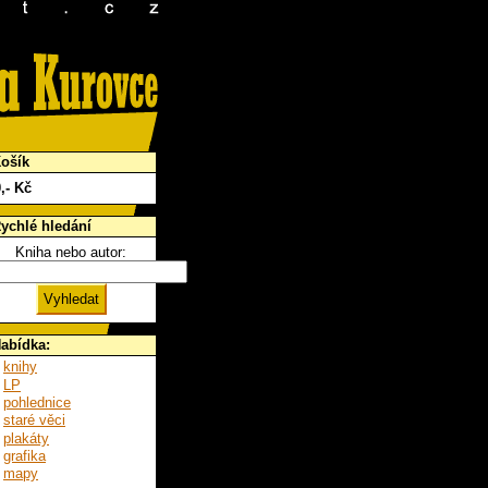
ošík
0
,- Kč
ychlé hledání
Kniha nebo autor:
abídka:
knihy
LP
pohlednice
staré věci
plakáty
grafika
mapy