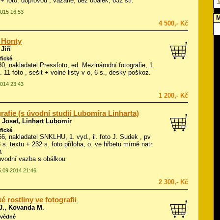
 + foto. doprovod
, vázané, bez obálek, 632 str.
V
2015 16:53
M
4 500,- Kč
 Honty
Jiří
fické
980, nakladatel Pressfoto, ed. Mezinárodní fotografie, 1.
l.
11 foto
, sešit + volné listy v o, 6 s., desky poškoz.
2014 23:43
1 200,- Kč
rafie (s úvodní studií Lubomíra Linharta)
 Josef, Linhart Lubomír
fické
956, nakladatel SNKLHU, 1. vyd., il.
foto J. Sudek
, pv
 s. textu + 232 s. foto příloha, o. ve hřbetu mírně natr.
á
ůvodní vazba s obálkou
5.09.2014 21:46
2 300,- Kč
é rostliny ve fotografii
J., Kovanda M.
ovědné