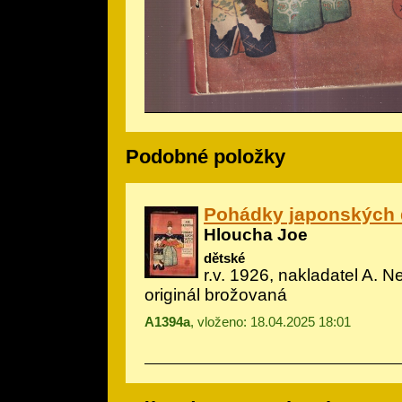
Podobné položky
Pohádky japonských 
Hloucha Joe
dětské
r.v. 1926, nakladatel A. N
originál brožovaná
A1394a
, vloženo: 18.04.2025 18:01