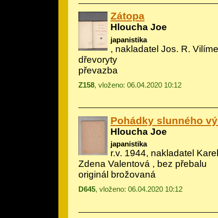
Zátopa
Hloucha Joe
japanistika
, nakladatel Jos. R. Vilím
dřevoryty
převazba
Z158
, vloženo: 06.04.2020 10:12
Pohádky slunného v
Hloucha Joe
japanistika
r.v. 1944, nakladatel Karel
Zdena Valentová
, bez přebalu
originál brožovaná
D645
, vloženo: 06.04.2020 10:12