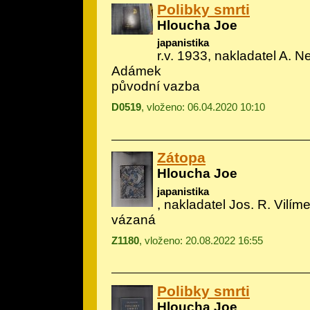
Polibky smrti
Hloucha Joe
japanistika
r.v. 1933, nakladatel A. Ne
Adámek
původní vazba
D0519
, vloženo: 06.04.2020 10:10
Zátopa
Hloucha Joe
japanistika
, nakladatel Jos. R. Vilím
vázaná
Z1180
, vloženo: 20.08.2022 16:55
Polibky smrti
Hloucha Joe