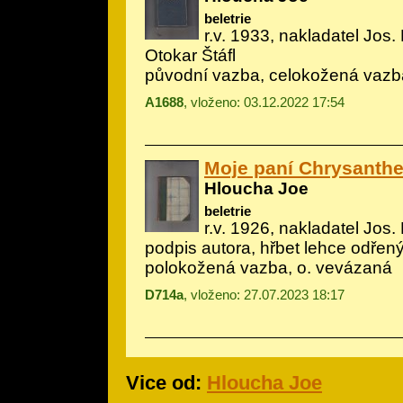
beletrie
r.v. 1933, nakladatel Jos. R
Otokar Štáfl
původní vazba, celokožená vazb
A1688
, vloženo: 03.12.2022 17:54
Moje paní Chrysanth
Hloucha Joe
beletrie
r.v. 1926, nakladatel Jos. 
podpis autora, hřbet lehce odřen
polokožená vazba, o. vevázaná
D714a
, vloženo: 27.07.2023 18:17
Vice od:
Hloucha Joe