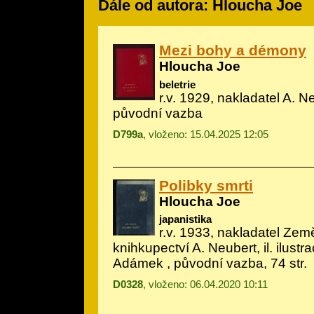
Dále od autora: Hloucha Joe
Mezi bohy a démony
Hloucha Joe
beletrie
r.v. 1929, nakladatel A. N
původní vazba
D799a
, vloženo: 15.04.2025 12:05
Polibky smrti
Hloucha Joe
japanistika
r.v. 1933, nakladatel Ze
knihkupectví A. Neubert, il.
ilustr
Adámek
, původní vazba, 74 str.
D0328
, vloženo: 06.04.2020 10:11