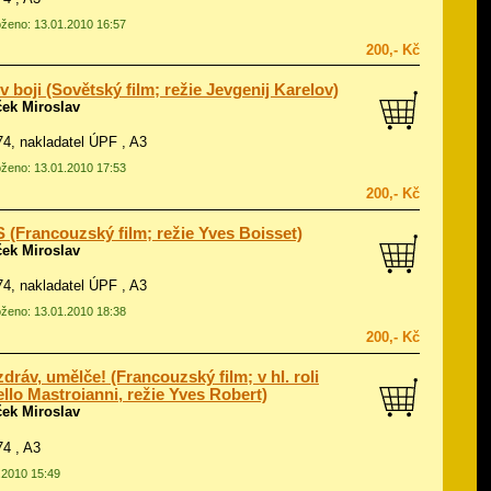
loženo: 13.01.2010 16:57
200,- Kč
 v boji (Sovětský film; režie Jevgenij Karelov)
ček Miroslav
974, nakladatel ÚPF , A3
loženo: 13.01.2010 17:53
200,- Kč
 (Francouzský film; režie Yves Boisset)
ček Miroslav
974, nakladatel ÚPF , A3
loženo: 13.01.2010 18:38
200,- Kč
dráv, umělče! (Francouzský film; v hl. roli
llo Mastroianni, režie Yves Robert)
ček Miroslav
74 , A3
1.2010 15:49