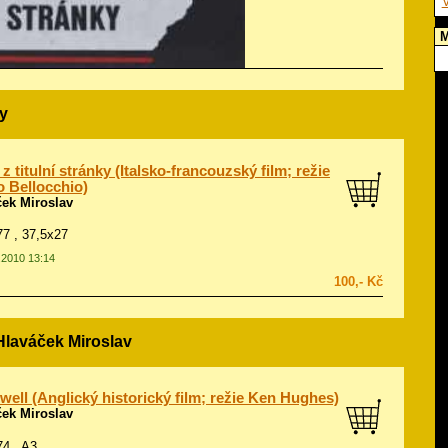
V
M
y
 z titulní stránky (Italsko-francouzský film; režie
 Bellocchio)
ček Miroslav
977 , 37,5x27
3.2010 13:14
100,- Kč
Hlaváček Miroslav
ell (Anglický historický film; režie Ken Hughes)
ček Miroslav
74 , A3