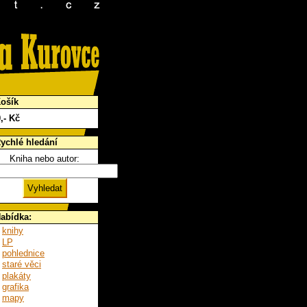
ošík
0
,- Kč
ychlé hledání
Kniha nebo autor:
abídka:
knihy
LP
pohlednice
staré věci
plakáty
grafika
mapy