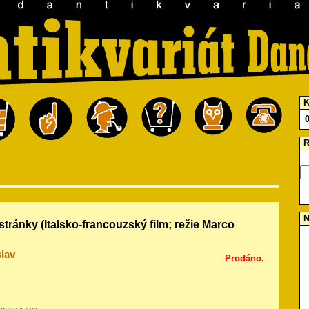
K
R
N
í stránky (Italsko-francouzský film; režie Marco
lav
Prodáno.