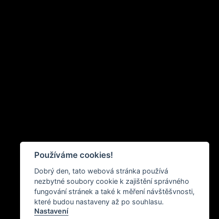
Používáme cookies!
Dobrý den, tato webová stránka používá
nezbytné soubory cookie k zajištění správného
fungování stránek a také k měření návštěšvnosti,
které budou nastaveny až po souhlasu.
Nastavení