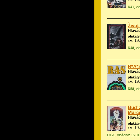
D41
, v
Život
Hlavá
plakáty
r.v. 1
D48
, v
R*A*S
Hlavá
plakáty
r.v. 1
D58
, v
Buď z
Marce
Hlavá
plakáty
r.v. 19
D120
, vloženo: 15.0