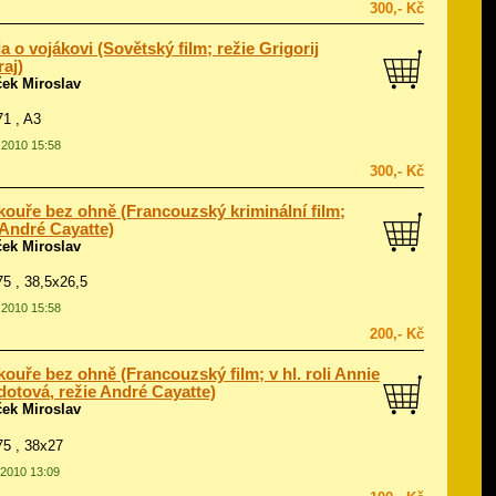
300,- Kč
a o vojákovi (Sovětský film; režie Grigorij
aj)
ček Miroslav
71 , A3
1.2010 15:58
300,- Kč
kouře bez ohně (Francouzský kriminální film;
 André Cayatte)
ček Miroslav
975 , 38,5x26,5
1.2010 15:58
200,- Kč
kouře bez ohně (Francouzský film; v hl. roli Annie
dotová, režie André Cayatte)
ček Miroslav
975 , 38x27
.2010 13:09