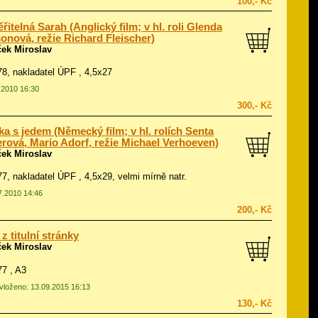
100,- Kč
řitelná Sarah (Anglický film; v hl. roli Glenda
onová, režie Richard Fleischer)
ček Miroslav
978, nakladatel ÚPF , 4,5x27
3.2010 16:30
300,- Kč
ka s jedem (Německý film; v hl. rolích Senta
rová, Mario Adorf, režie Michael Verhoeven)
ček Miroslav
977, nakladatel ÚPF , 4,5x29, velmi mírně natr.
07.2010 14:46
200,- Kč
 z titulní stránky
ček Miroslav
77 , A3
 vloženo: 13.09.2015 16:13
130,- Kč