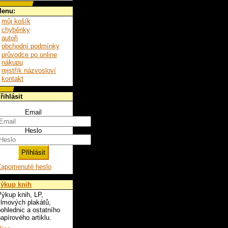
enu:
můj košík
chyběnky
autoři
obchodní podmínky
průvodce po online
nákupu
rejstřík názvosloví
kontakt
řihlásit
Email
Heslo
Zapomenuté heslo
ýkup knih
ýkup knih, LP,
ilmových plakátů,
ohlednic a ostatního
apírového artiklu.