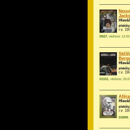
Neuvě
Jacks
Hlavá
plakáty
r.v. 1
D627
, vloženo: 12.0
Skříň
Berge
Hlavá
plakáty
r.v. 1
D1151
, vloženo: 20.
Aféra
Hlavá
plakáty
r.v. 19
D2669
,