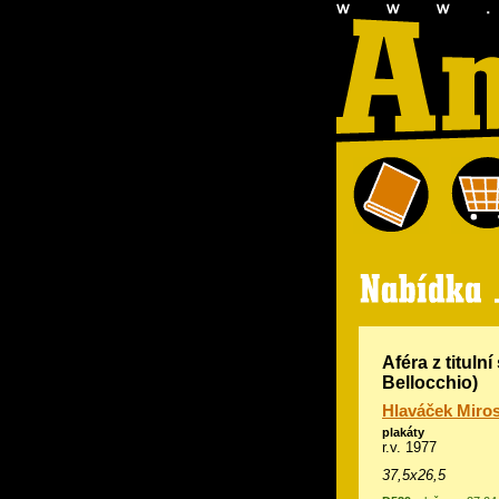
Aféra z tituln
Bellocchio)
Hlaváček Miros
plakáty
r.v. 1977
37,5x26,5