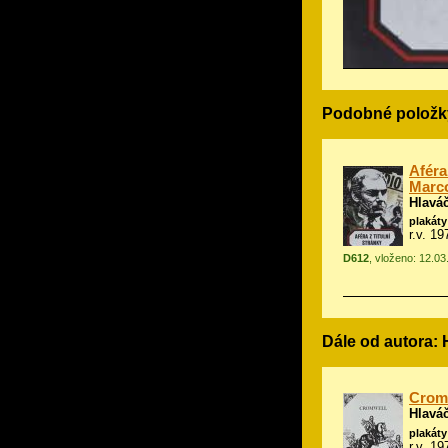
Podobné položk
Aféra
Marco
Hlavá
plakáty
r.v. 1
D612
, vloženo: 12.0
Dále od autora: 
Cromw
Hlavá
plakáty
r.v. 19