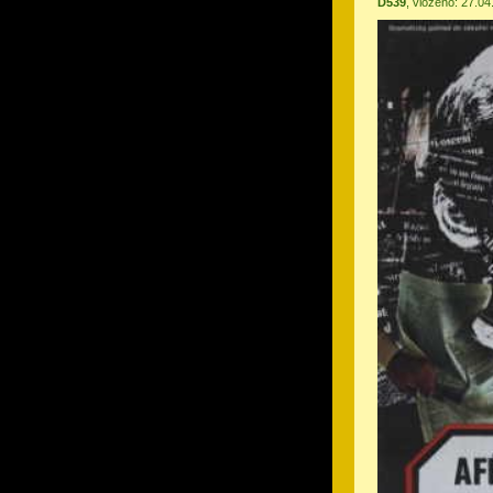
D539
, vloženo: 27.0