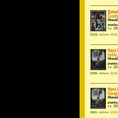
Balad
Čuchr
Hlavá
plakáty
r.v. 19
D123
, vloženo: 15.0
Není 
režie
Hlavá
plakáty
r.v. 1
D205
, vloženo: 22.0
Není 
Girar
Hlavá
plakáty
r.v. 1
D611
, vloženo: 12.03