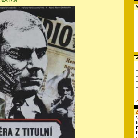
4.2026 17:34
M
P
V
V
f
p
p