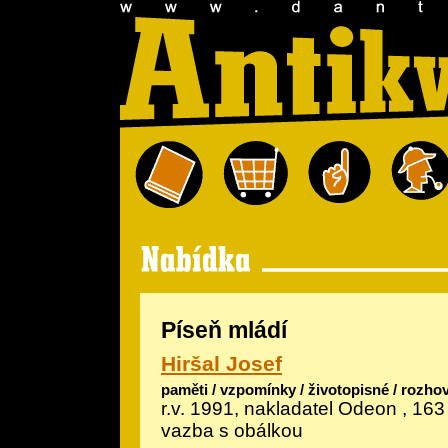
Píseň mládí
Hiršal Josef
paměti / vzpomínky / životopisné / rozho
r.v. 1991, nakladatel Odeon , 163
vazba s obálkou