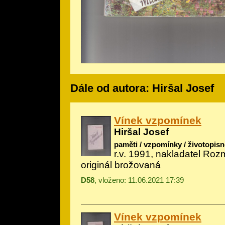
Dále od autora: Hiršal Josef
Vínek vzpomínek
Hiršal Josef
paměti / vzpomínky / životopisn
r.v. 1991, nakladatel Roz
originál brožovaná
D58
, vloženo: 11.06.2021 17:39
Vínek vzpomínek