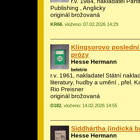
r.v. 1984, nakladatel Pan
Publishing , Anglicky
originál brožovaná
KR66
, vloženo: 07.02.2026 14:29
Klingsorovo poslední 
prózy
Hesse Hermann
beletrie
r.v. 1961, nakladatel Státní nakla
literatury, hudby a umění , přel. 
Rio Preisner
originál brožovaná
D182
, vloženo: 14.02.2026 14:55
Siddhártha (indická b
Hesse Hermann