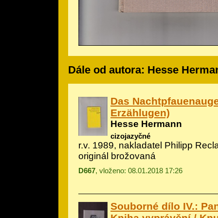
Dále od autora: Hesse Herma
Das Nachtpfauenaug
Erzählugen)
Hesse Hermann
cizojazyčné
r.v. 1989, nakladatel Philipp Rec
originál brožovaná
D667
, vloženo: 08.01.2018 17:26
Souborné dílo IV.: Pa
Kniha vyprávění / Kn