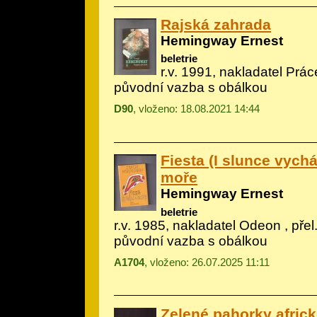
Rajská zahrada
Hemingway Ernest
beletrie
r.v. 1991, nakladatel Prác
původní vazba s obálkou
D90
, vloženo: 18.08.2021 14:44
Fiesta (I slunce vychá
moře
Hemingway Ernest
beletrie
r.v. 1985, nakladatel Odeon , přel
původní vazba s obálkou
A1704
, vloženo: 26.07.2025 11:11
Zelené pahorky afric