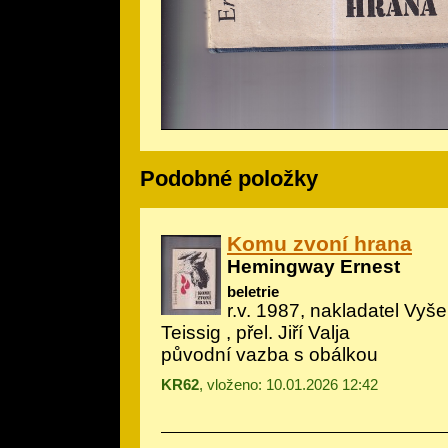
Podobné položky
Komu zvoní hrana
Hemingway Ernest
beletrie
r.v. 1987, nakladatel Vyše
Teissig
, přel. Jiří Valja
původní vazba s obálkou
KR62
, vloženo: 10.01.2026 12:42