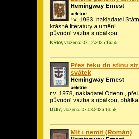
Hemingway Ernest
beletrie
r.v. 1963, nakladatel Státn
krásné literatury a umění
původní vazba s obálkou
KR59
, vloženo: 07.12.2025 16:55
Přes řeku do stínu st
svátek
Hemingway Ernest
beletrie
r.v. 1978, nakladatel Odeon , pře
původní vazba s obálkou, obálka
D187
, vloženo: 07.03.2026 13:58
Mít i nemít (Román)