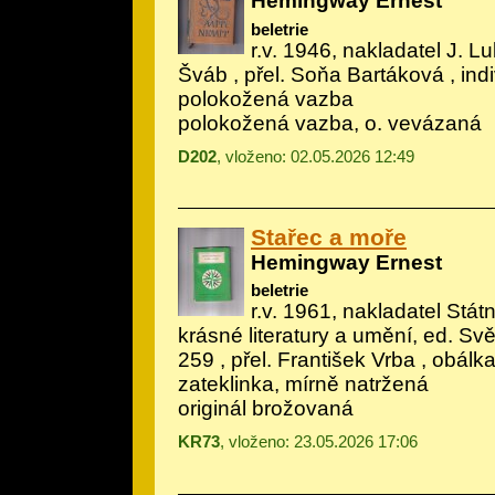
Hemingway Ernest
beletrie
r.v. 1946, nakladatel J. Lu
Šváb
, přel. Soňa Bartáková , indi
polokožená vazba
polokožená vazba, o. vevázaná
D202
, vloženo: 02.05.2026 12:49
Stařec a moře
Hemingway Ernest
beletrie
r.v. 1961, nakladatel Státn
krásné literatury a umění, ed. Svě
259 , přel. František Vrba , obálka
zateklinka, mírně natržená
originál brožovaná
KR73
, vloženo: 23.05.2026 17:06