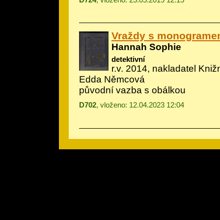
Vraždy s monogram
Hannah Sophie
detektivní
r.v. 2014, nakladatel Knižn
Edda Němcová
původní vazba s obálkou
D702
, vloženo: 12.04.2023 12:04