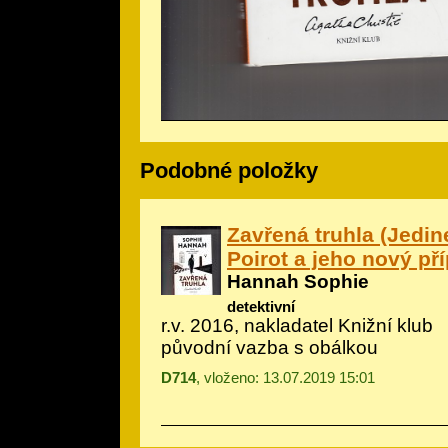
Podobné položky
Zavřená truhla (Jedi
Poirot a jeho nový př
Hannah Sophie
detektivní
r.v. 2016, nakladatel Knižní klub
původní vazba s obálkou
D714
, vloženo: 13.07.2019 15:01