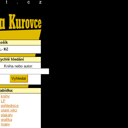
ošík
0
,- Kč
ychlé hledání
Kniha nebo autor:
abídka:
knihy
LP
pohlednice
staré věci
plakáty
grafika
mapy