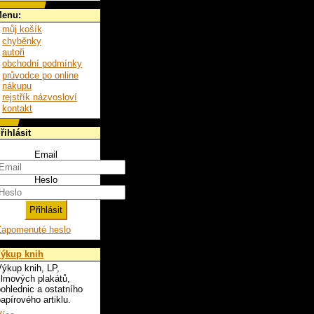
enu:
můj košík
chyběnky
autoři
obchodní podmínky
průvodce po online
nákupu
rejstřík názvosloví
kontakt
řihlásit
Email
Heslo
Zapomenuté heslo
ýkup knih
ýkup knih, LP,
ilmových plakátů,
ohlednic a ostatního
apírového artiklu.