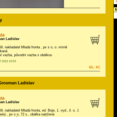
V
M
y
sta
an Ladislav
969, nakladatel Mladá fronta , pv s o, o. mírně
kaná
í vazba, původní vazba s obálkou
07.2015 19:53
60,- Kč
 Grosman Ladislav
sta
an Ladislav
69, nakladatel Mladá fronta, ed. Boje, 1. vyd., il.
o. J.
uský
, pv s o, 72 s., obálka natržená