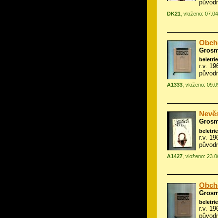
původn
DK21
, vloženo: 07.0
Obch
Grosm
beletrie
r.v. 1
původn
A1333
, vloženo: 09.
Nevě
Grosm
beletrie
r.v. 1
původn
A1427
, vloženo: 23.
Obch
Grosm
beletrie
r.v. 1
původn