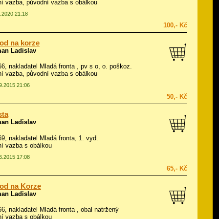
í vazba, původní vazba s obálkou
4.2020 21:18
100,- Kč
od na korze
an Ladislav
966, nakladatel Mladá fronta , pv s o, o. poškoz.
í vazba, původní vazba s obálkou
09.2015 21:06
50,- Kč
sta
an Ladislav
969, nakladatel Mladá fronta, 1. vyd.
í vazba s obálkou
06.2015 17:08
65,- Kč
od na Korze
an Ladislav
966, nakladatel Mladá fronta , obal natržený
í vazba s obálkou