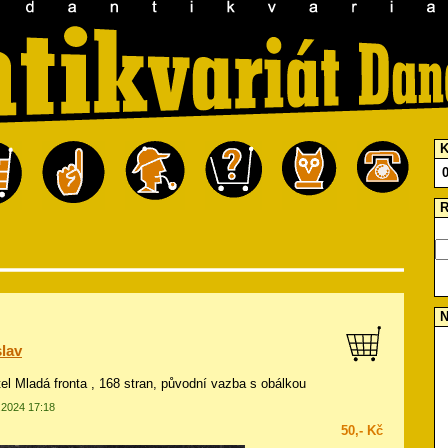
K
R
N
lav
tel Mladá fronta , 168 stran, původní vazba s obálkou
1.2024 17:18
50,- Kč