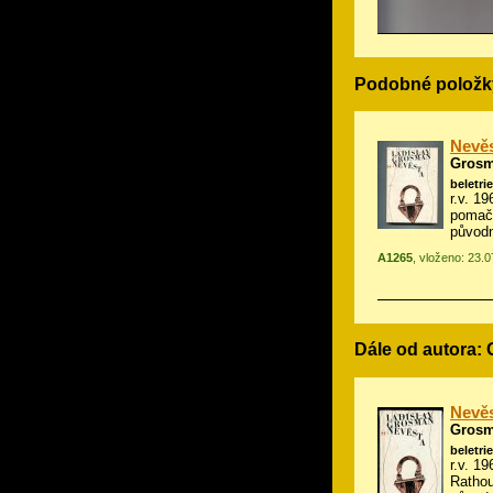
Podobné položk
Nevě
Grosm
beletrie
r.v. 1
pomač
původn
A1265
, vloženo: 23.
Dále od autora:
Nevě
Grosm
beletrie
r.v. 19
Ratho