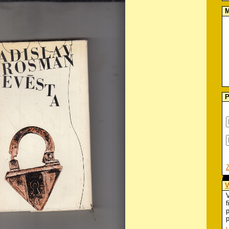
M
P
V
V
f
p
p