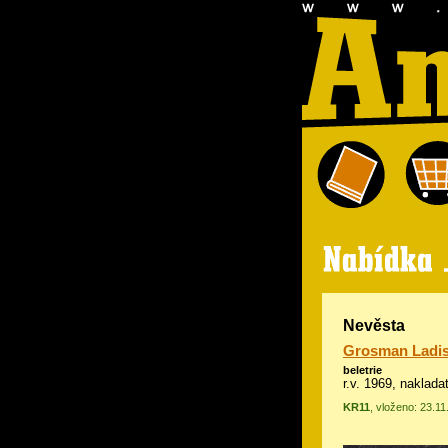
Nevěsta
Grosman Ladis
beletrie
r.v. 1969, naklada
KR11
, vloženo: 23.1