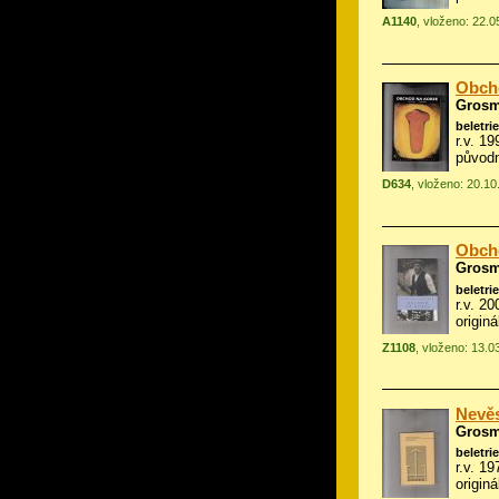
A1140
, vloženo: 22.
Obch
Grosm
beletrie
r.v. 1
původn
D634
, vloženo: 20.1
Obch
Grosm
beletrie
r.v. 2
origin
Z1108
, vloženo: 13.0
Nevě
Grosm
beletrie
r.v. 1
origin