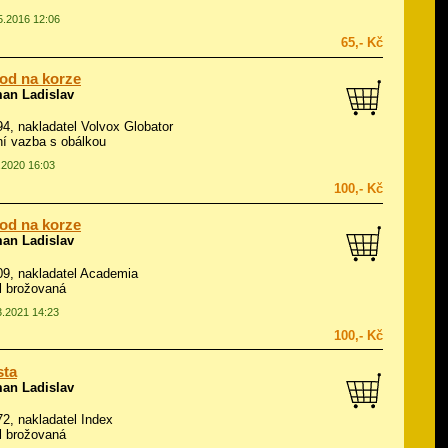
05.2016 12:06
65,- Kč
od na korze
an Ladislav
994, nakladatel Volvox Globator
í vazba s obálkou
0.2020 16:03
100,- Kč
od na korze
an Ladislav
009, nakladatel Academia
ál brožovaná
3.2021 14:23
100,- Kč
sta
an Ladislav
972, nakladatel Index
ál brožovaná