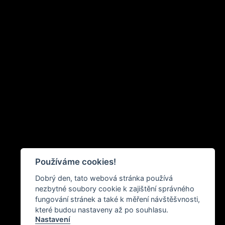
Používáme cookies!
Dobrý den, tato webová stránka používá
nezbytné soubory cookie k zajištění správného
fungování stránek a také k měření návštěšvnosti,
které budou nastaveny až po souhlasu.
Nastavení