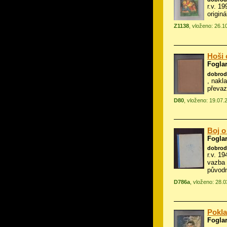
r.v. 19
origin
Z1138
, vloženo: 26.1
Hoši 
Foglar
dobrod
, nakl
převa
D80
, vloženo: 19.07.
Boj o
Foglar
dobrod
r.v. 1
vazba
původ
D786a
, vloženo: 28.
Pokla
Foglar