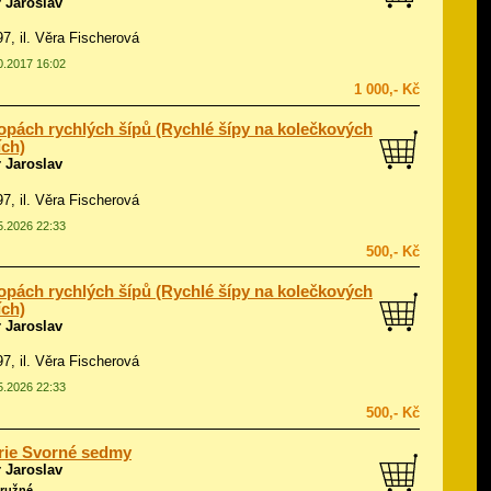
 Jaroslav
97, il.
Věra Fischerová
10.2017 16:02
1 000,- Kč
opách rychlých šípů (Rychlé šípy na kolečkových
ích)
 Jaroslav
97, il.
Věra Fischerová
05.2026 22:33
500,- Kč
opách rychlých šípů (Rychlé šípy na kolečkových
ích)
 Jaroslav
97, il.
Věra Fischerová
05.2026 22:33
500,- Kč
rie Svorné sedmy
 Jaroslav
ružné