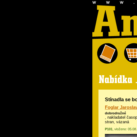
Stínadla se b
Foglar Jarosla
dobrodružné
, nakladatel časop
stran, vázaná
P101
, vloženo: 05.08