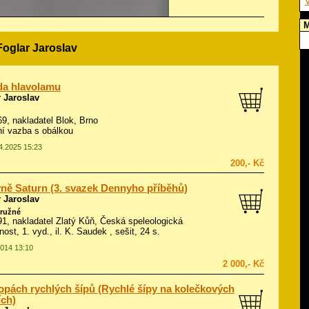
V
M
Foglar Jaroslav
da hlavolamu
 Jaroslav
969, nakladatel Blok, Brno
í vazba s obálkou
04.2025 15:23
200,- Kč
ně Saturn (3. svazek Dennyho příběhů)
 Jaroslav
ružné
991, nakladatel Zlatý Kůň, Česká speleologická
ost, 1. vyd., il.
K. Saudek
, sešit, 24 s.
2014 13:10
2 000,- Kč
opách rychlých šípů (Rychlé šípy na kolečkových
ích)