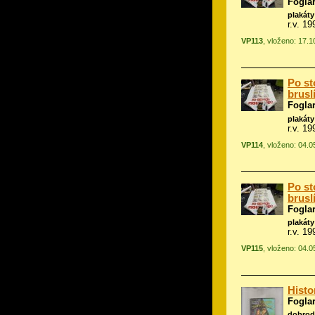
Foglar
plakáty
r.v. 19
VP113
, vloženo: 17.
Po st
brusl
Foglar
plakáty
r.v. 19
VP114
, vloženo: 04.
Po st
brusl
Foglar
plakáty
r.v. 19
VP115
, vloženo: 04.
Histo
Foglar
dobrod