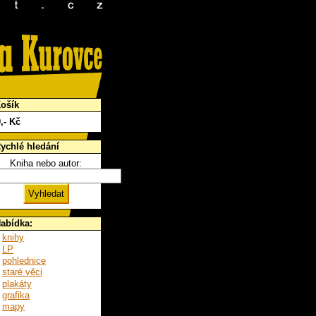
ošík
0
,- Kč
ychlé hledání
Kniha nebo autor:
abídka:
knihy
LP
pohlednice
staré věci
plakáty
grafika
mapy