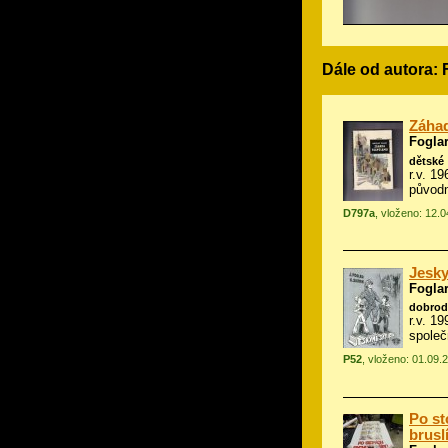
Dále od autora: 
Záha
Foglar
dětské
r.v. 1
původn
D797a
, vloženo: 12.
Jesky
Foglar
dobrod
r.v. 1
společn
P52
, vloženo: 01.09.
Po st
brusl