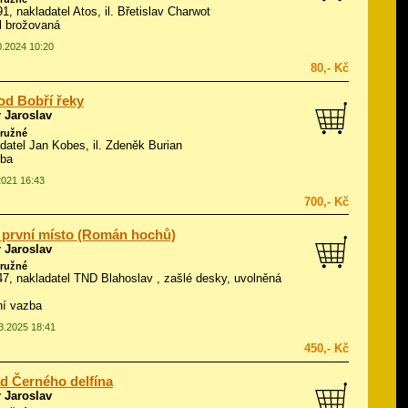
91, nakladatel Atos, il.
Břetislav Charwot
ál brožovaná
0.2024 10:20
80,- Kč
od Bobří řeky
 Jaroslav
ružné
adatel Jan Kobes, il.
Zdeněk Burian
zba
2021 16:43
700,- Kč
 první místo (Román hochů)
 Jaroslav
ružné
947, nakladatel TND Blahoslav , zašlé desky, uvolněná
ní vazba
03.2025 18:41
450,- Kč
d Černého delfína
 Jaroslav