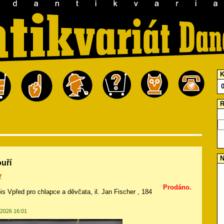
K
R
N
ouří
v
Prodáno.
is Vpřed pro chlapce a děvčata, il.
Jan Fischer
, 184
.2026 16:01