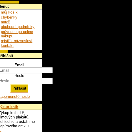
enu:
můj košík
chyběnky
autoři
obchodní podmínky
průvodce po online
nákupu
rejstřík názvosloví
kontakt
řihlásit
Email
Heslo
Zapomenuté heslo
ýkup knih
ýkup knih, LP,
ilmových plakátů,
ohlednic a ostatního
apírového artiklu.