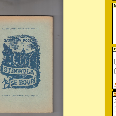
M
P
V
V
f
p
p