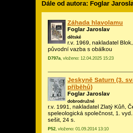
Dále od autora: Foglar Jarosl
Záhada hlavolamu
Foglar Jaroslav
dětské
r.v. 1969, nakladatel Blok
původní vazba s obálkou
D797a
, vloženo: 12.04.2025 15:23
Jeskyně Saturn (3. s
příběhů)
Foglar Jaroslav
dobrodružné
r.v. 1991, nakladatel Zlatý Kůň, 
speleologická společnost, 1. vyd.,
sešit, 24 s.
P52
, vloženo: 01.09.2014 13:10