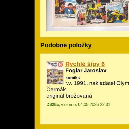
Podobné položky
Rychlé šípy 6
Foglar Jaroslav
komiks
r.v. 1991, nakladatel Olymp
Čermák
originál brožovaná
D828a
, vloženo: 04.05.2026 22:31