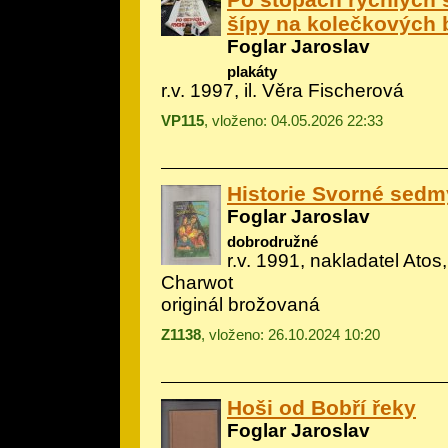
šípy na kolečkových b
Foglar Jaroslav
plakáty
r.v. 1997, il.
Věra Fischerová
VP115
, vloženo: 04.05.2026 22:33
Historie Svorné sedm
Foglar Jaroslav
dobrodružné
r.v. 1991, nakladatel Atos, 
Charwot
originál brožovaná
Z1138
, vloženo: 26.10.2024 10:20
Hoši od Bobří řeky
Foglar Jaroslav