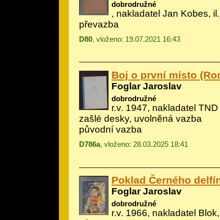
dobrodružné
, nakladatel Jan Kobes, il
převazba
D80
, vloženo: 19.07.2021 16:43
Boj o první místo (R
Foglar Jaroslav
dobrodružné
r.v. 1947, nakladatel TND
zašlé desky, uvolněná vazba
původní vazba
D786a
, vloženo: 28.03.2025 18:41
Poklad Černého delfí
Foglar Jaroslav
dobrodružné
r.v. 1966, nakladatel Blok, 