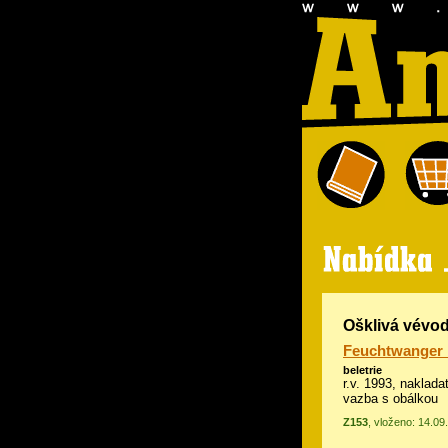
Ošklivá vévo
Feuchtwanger 
beletrie
r.v. 1993, naklada
vazba s obálkou
Z153
, vloženo: 14.09