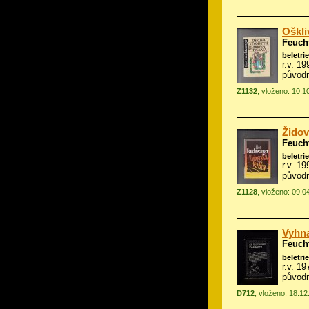
Oškli
Feuch
beletrie
r.v. 19
původn
Z1132
, vloženo: 10.1
Židov
Feuch
beletrie
r.v. 1
původn
Z1128
, vloženo: 09.0
Vyhna
Feuch
beletrie
r.v. 19
původn
D712
, vloženo: 18.12