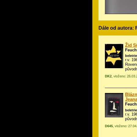
Dále od autora:
Žid S
Feuch
beletrie
r.v. 19
Roven
původn
DK2
, vloženo: 26.03
Blázn
Jean
Feuch
beletrie
r.v. 1
původn
D645
, vloženo: 27.0