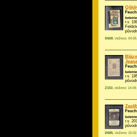
Oškli
Feuch
beletrie
r.v. 19
Feldst
původn
D658
, vloženo: 04.05
Blázn
Jean
Feuch
beletrie
r.v. 1
původn
Z153
, vloženo: 14.09
Zaslí
Feuch
beletrie
r.v. 20
původn
D685
, vloženo: 15.02