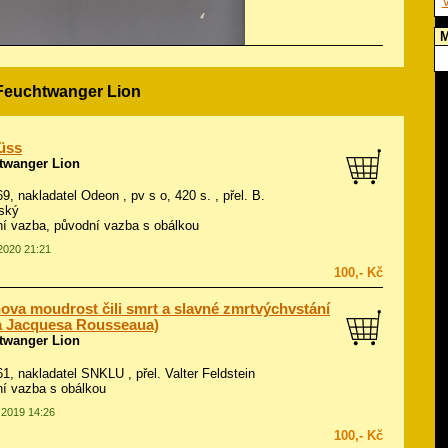
V
M
 Feuchtwanger Lion
üss
twanger Lion
69, nakladatel Odeon , pv s o, 420 s. , přel. B.
ský
í vazba, původní vazba s obálkou
.2020 21:21
100,- Kč
ova moudrost čili smrt a slavné zmrtvýchvstání
a Jacquesa Rousseaua)
twanger Lion
961, nakladatel SNKLU , přel. Valter Feldstein
í vazba s obálkou
4.2019 14:26
100,- Kč