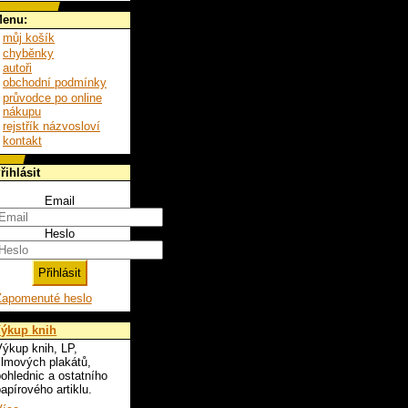
enu:
můj košík
chyběnky
autoři
obchodní podmínky
průvodce po online
nákupu
rejstřík názvosloví
kontakt
řihlásit
Email
Heslo
Zapomenuté heslo
ýkup knih
ýkup knih, LP,
ilmových plakátů,
ohlednic a ostatního
apírového artiklu.