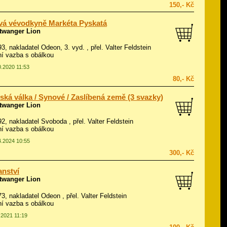
150,- Kč
vá vévodkyně Markéta Pyskatá
twanger Lion
93, nakladatel Odeon, 3. vyd. , přel. Valter Feldstein
í vazba s obálkou
0.2020 11:53
80,- Kč
ská válka / Synové / Zaslíbená země (3 svazky)
twanger Lion
992, nakladatel Svoboda , přel. Valter Feldstein
í vazba s obálkou
4.2024 10:55
300,- Kč
nství
twanger Lion
73, nakladatel Odeon , přel. Valter Feldstein
í vazba s obálkou
.2021 11:19