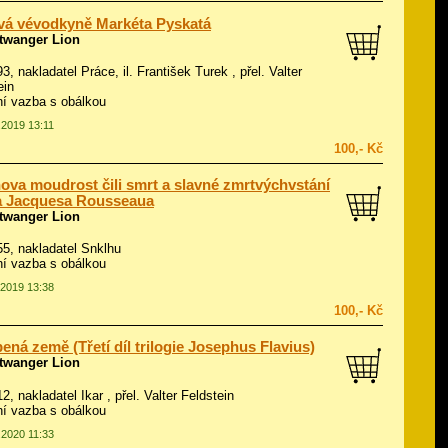
vá vévodkyně Markéta Pyskatá
twanger Lion
93, nakladatel Práce, il.
František Turek
, přel. Valter
ein
í vazba s obálkou
.2019 13:11
100,- Kč
ova moudrost čili smrt a slavné zmrtvýchvstání
a Jacquesa Rousseaua
twanger Lion
955, nakladatel Snklhu
í vazba s obálkou
.2019 13:38
100,- Kč
bená země (Třetí díl trilogie Josephus Flavius)
twanger Lion
12, nakladatel Ikar , přel. Valter Feldstein
í vazba s obálkou
.2020 11:33