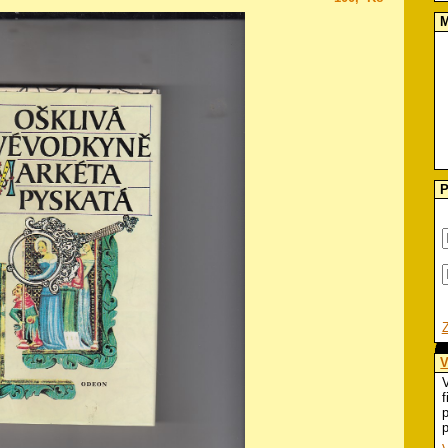
M
P
V
V
f
p
p