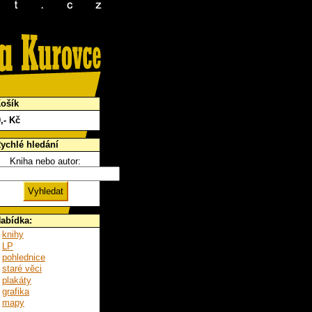
ošík
0
,- Kč
ychlé hledání
Kniha nebo autor:
abídka:
knihy
LP
pohlednice
staré věci
plakáty
grafika
mapy