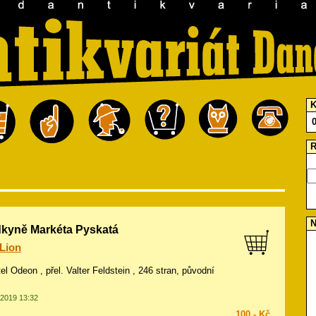
K
R
N
dkyně Markéta Pyskatá
Lion
tel Odeon , přel. Valter Feldstein , 246 stran, původní
.2019 13:32
100,- Kč