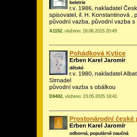
beletrie
r.v. 1986, nakladatel Če
spisovatel, il.
H. Konstantinová
, 
původní vazba, původní vazba s
A1152
, vloženo: 18.06.2015 20:49
Pohádková Kytice
Erben Karel Jaromír
dětské
r.v. 1980, nakladatel Albatr
Strnadel
původní vazba s obálkou
D0402
, vloženo: 23.05.2025 18:41
Prostonárodní české p
Erben Karel Jaromír
odborná, populárně naučná