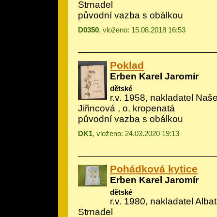
Strnadel
původní vazba s obálkou
D0350
, vloženo: 15.08.2018 16:53
Poklad
Erben Karel Jaromír
dětské
r.v. 1958, nakladatel Naše
Jiřincová
, o. kropenatá
původní vazba s obálkou
DK1
, vloženo: 24.03.2020 19:13
Pohádková kytice
Erben Karel Jaromír
dětské
r.v. 1980, nakladatel Albatr
Strnadel