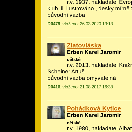
r.v. 1937, nakladatel Evrop
klub, il.
ilustrováno
, desky mírně 
původní vazba
D0479
, vloženo: 26.03.2020 13:13
Zlatovláska
Erben Karel Jaromír
dětské
r.v. 2013, nakladatel Knižní
Scheiner Artuš
původní vazba omyvatelná
D0416
, vloženo: 21.08.2017 16:38
Pohádková Kytice
Erben Karel Jaromír
dětské
r.v. 1980, nakladatel Albatr