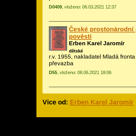
D0409
, vloženo: 06.03.2021 12:37
České prostonárodní
pověsti
Erben Karel Jaromír
dětské
r.v. 1955, nakladatel Mladá fronta
převazba
D55
, vloženo: 08.06.2021 18:06
Vice od:
Erben Karel Jaromír