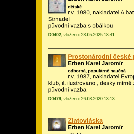
dětské
r.v. 1980, nakladatel Albatr
Strnadel
původní vazba s obálkou
D0402
, vloženo: 23.05.2025 18:41
Prostonárodní české p
Erben Karel Jaromír
odborná, populárně naučná
r.v. 1937, nakladatel Evrop
klub, il.
ilustrováno
, desky mírně 
původní vazba
D0479
, vloženo: 26.03.2020 13:13
Zlatovláska
Erben Karel Jaromír