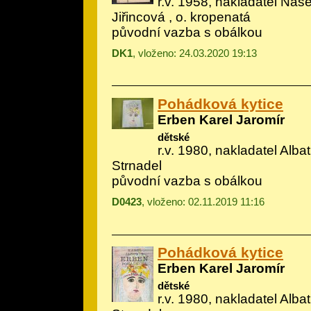
r.v. 1958, nakladatel Naše
Jiřincová
, o. kropenatá
původní vazba s obálkou
DK1
, vloženo: 24.03.2020 19:13
Pohádková kytice
Erben Karel Jaromír
dětské
r.v. 1980, nakladatel Albatr
Strnadel
původní vazba s obálkou
D0423
, vloženo: 02.11.2019 11:16
Pohádková kytice
Erben Karel Jaromír
dětské
r.v. 1980, nakladatel Albatr