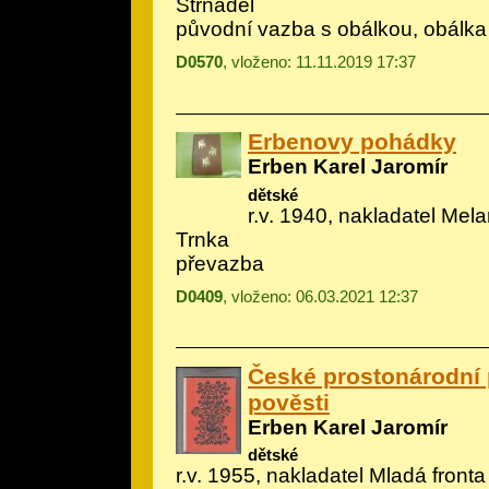
Strnadel
původní vazba s obálkou, obálka
D0570
, vloženo: 11.11.2019 17:37
Erbenovy pohádky
Erben Karel Jaromír
dětské
r.v. 1940, nakladatel Melan
Trnka
převazba
D0409
, vloženo: 06.03.2021 12:37
České prostonárodní
pověsti
Erben Karel Jaromír
dětské
r.v. 1955, nakladatel Mladá fronta