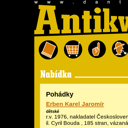
Pohádky
Erben Karel Jaromír
dětské
r.v. 1976, nakladatel Českosloven
il.
Cyril Bouda
, 185 stran, vázan