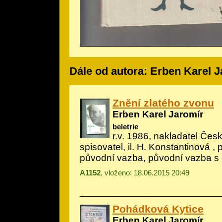
Dále od autora: Erben Karel 
Znění zlatého zvonu
Erben Karel Jaromír
beletrie
r.v. 1986, nakladatel Če
spisovatel, il.
H. Konstantinová
, 
původní vazba, původní vazba s
A1152
, vloženo: 18.06.2015 20:49
Pohádková Kytice
Erben Karel Jaromír