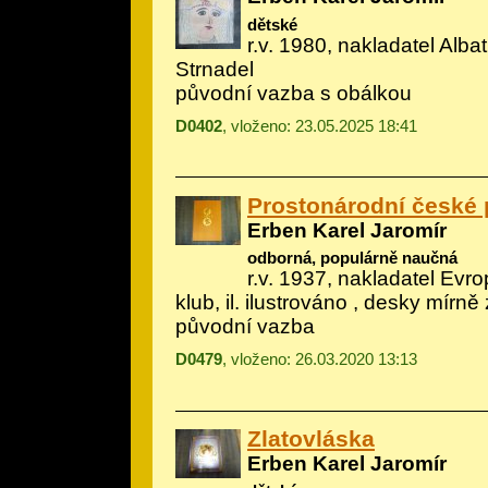
dětské
r.v. 1980, nakladatel Albatr
Strnadel
původní vazba s obálkou
D0402
, vloženo: 23.05.2025 18:41
Prostonárodní české p
Erben Karel Jaromír
odborná, populárně naučná
r.v. 1937, nakladatel Evrop
klub, il.
ilustrováno
, desky mírně 
původní vazba
D0479
, vloženo: 26.03.2020 13:13
Zlatovláska
Erben Karel Jaromír