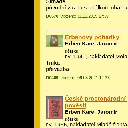
Strnadel
původní vazba s obálkou, obálka
D0570
, vloženo: 11.11.2019 17:37
Erbenovy pohádky
Erben Karel Jaromír
dětské
r.v. 1940, nakladatel Melan
Trnka
převazba
D0409
, vloženo: 06.03.2021 12:37
České prostonárodní
pověsti
Erben Karel Jaromír
dětské
r.v. 1955, nakladatel Mladá fronta