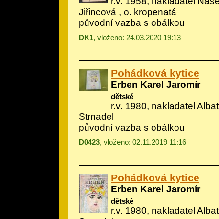
r.v. 1958, nakladatel Naše
Jiřincová
, o. kropenatá
původní vazba s obálkou
DK1
, vloženo: 24.03.2020 19:13
Pohádková kytice
Erben Karel Jaromír
dětské
r.v. 1980, nakladatel Albatr
Strnadel
původní vazba s obálkou
D0423
, vloženo: 02.11.2019 11:16
Pohádková kytice
Erben Karel Jaromír
dětské
r.v. 1980, nakladatel Albatr