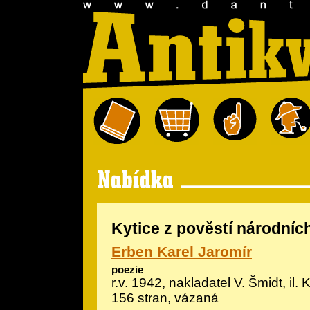
Kytice z pověstí národníc
Erben Karel Jaromír
poezie
r.v. 1942, nakladatel V. Šmidt, il.
K
156 stran, vázaná