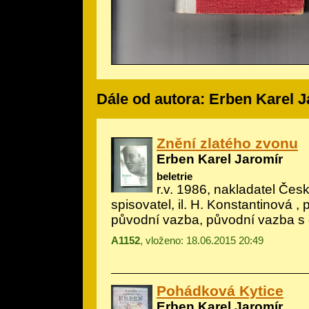
Dále od autora: Erben Karel 
Znění zlatého zvonu
Erben Karel Jaromír
beletrie
r.v. 1986, nakladatel Če
spisovatel, il.
H. Konstantinová
, 
původní vazba, původní vazba s
A1152
, vloženo: 18.06.2015 20:49
Pohádková Kytice
Erben Karel Jaromír