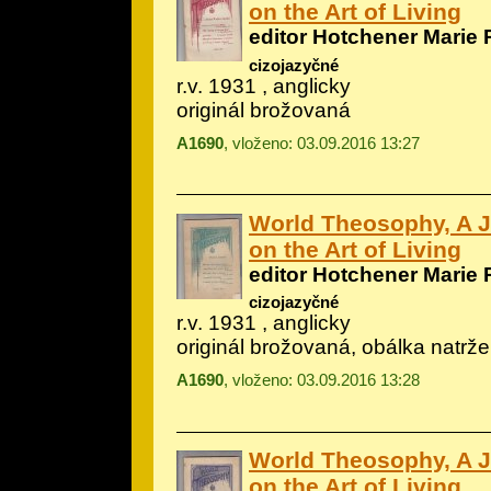
on the Art of Living
editor Hotchener Marie 
cizojazyčné
r.v. 1931 , anglicky
originál brožovaná
A1690
, vloženo: 03.09.2016 13:27
World Theosophy, A 
on the Art of Living
editor Hotchener Marie 
cizojazyčné
r.v. 1931 , anglicky
originál brožovaná, obálka natrž
A1690
, vloženo: 03.09.2016 13:28
World Theosophy, A 
on the Art of Living