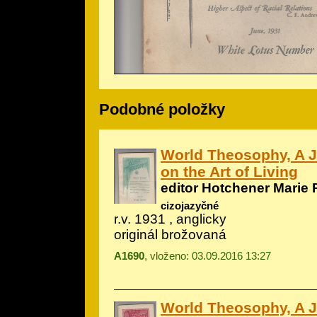
Podobné položky
World Theosophy, A 
on the Art of Living
editor Hotchener Marie 
cizojazyčné
r.v. 1931 , anglicky
originál brožovaná
A1690
, vloženo: 03.09.2016 13:27
World Theosophy, A 