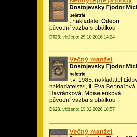
Neobyčejné příhody
Dostojevsky Fjodor Mic
beletrie
, nakladatel Odeon
původní vazba s obálkou
D623
, vloženo: 29.10.2016 14:24
Večný manžel
Dostojevsky Fjodor Mic
beletrie
r.v. 1985, nakladatel Lido
nakladatelství, il.
Eva Bednářová
Havránková, Moisejenková
původní vazba s obálkou
D623
, vloženo: 19.02.2026 18:57
Večný manžel