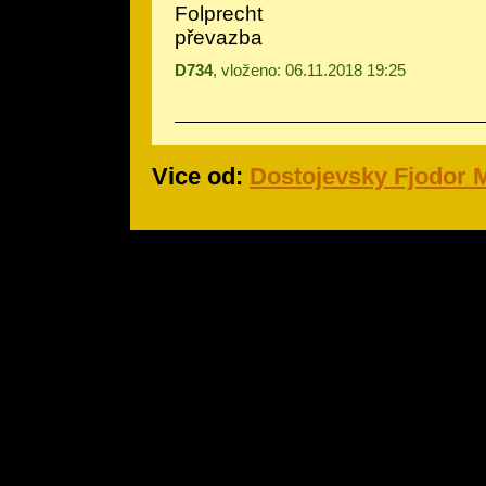
Folprecht
převazba
D734
, vloženo: 06.11.2018 19:25
Vice od:
Dostojevsky Fjodor M