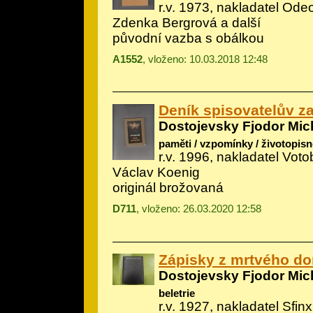
r.v. 1973, nakladatel Odeo
Zdenka Bergrová a další
původní vazba s obálkou
A1552
, vloženo: 10.03.2018 12:48
Deník spisovatelův z
Dostojevsky Fjodor Mic
paměti / vzpomínky / životopisn
r.v. 1996, nakladatel Votob
Václav Koenig
originál brožovaná
D711
, vloženo: 26.03.2020 12:58
Zápisky z mrtvého d
Dostojevsky Fjodor Mic
beletrie
r.v. 1927, nakladatel Sfinx