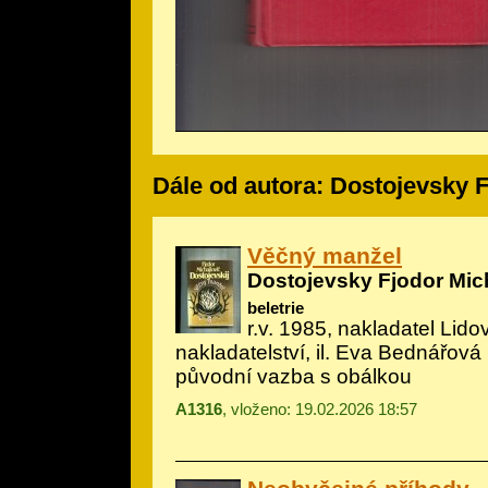
Dále od autora: Dostojevsky F
Věčný manžel
Dostojevsky Fjodor Mic
beletrie
r.v. 1985, nakladatel Lido
nakladatelství, il.
Eva Bednářová
původní vazba s obálkou
A1316
, vloženo: 19.02.2026 18:57