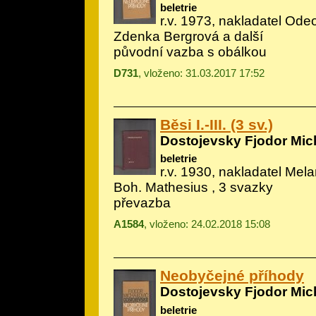
beletrie
r.v. 1973, nakladatel Odeo
Zdenka Bergrová a další
původní vazba s obálkou
D731
, vloženo: 31.03.2017 17:52
Běsi I.-III. (3 sv.)
Dostojevsky Fjodor Mic
beletrie
r.v. 1930, nakladatel Melan
Boh. Mathesius , 3 svazky
převazba
A1584
, vloženo: 24.02.2018 15:08
Neobyčejné příhody
Dostojevsky Fjodor Mic
beletrie