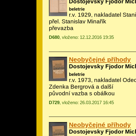
Dostojevsky Fjodor Mic
beletrie
r.v. 1929, nakladatel Stani
přel. Stanislav Minařík
převazba
D680
, vloženo: 12.12.2016 19:35
Neobyčejné příhody
Dostojevsky Fjodor Mic
beletrie
r.v. 1973, nakladatel Odeo
Zdenka Bergrová a další
původní vazba s obálkou
D729
, vloženo: 26.03.2017 16:45
Neobyčejné příhody
Dostojevsky Fjodor Mic