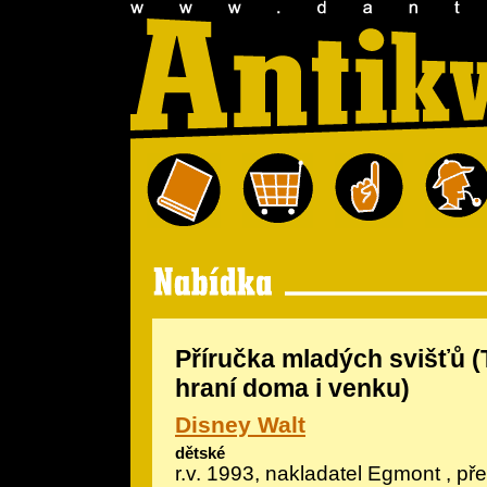
Příručka mladých svišťů (
hraní doma i venku)
Disney Walt
dětské
r.v. 1993, nakladatel Egmont , pře