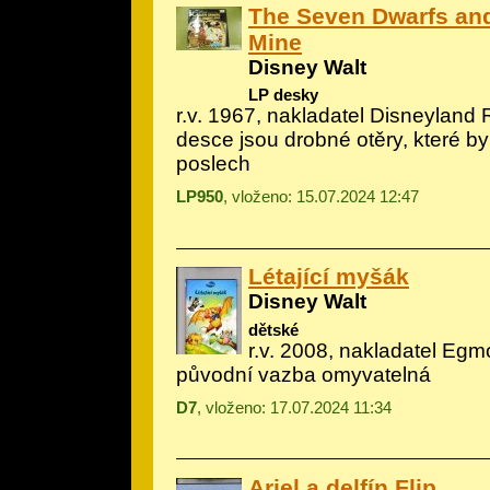
The Seven Dwarfs an
Mine
Disney Walt
LP desky
r.v. 1967, nakladatel Disneyland 
desce jsou drobné otěry, které by
poslech
LP950
, vloženo: 15.07.2024 12:47
Létající myšák
Disney Walt
dětské
r.v. 2008, nakladatel Egm
původní vazba omyvatelná
D7
, vloženo: 17.07.2024 11:34
Ariel a delfín Flip