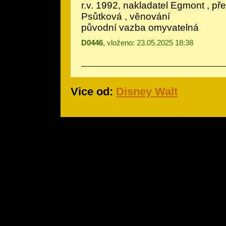
r.v. 1992, nakladatel Egmont , př
Psůtková , věnování
původní vazba omyvatelná
D0446
, vloženo: 23.05.2025 18:38
Vice od:
Disney Walt