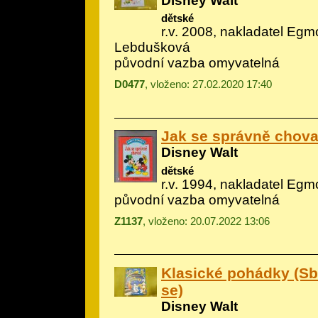
Disney Walt
dětské
r.v. 2008, nakladatel Egmo
Lebdušková
původní vazba omyvatelná
D0477
, vloženo: 27.02.2020 17:40
Jak se správně chova
Disney Walt
dětské
r.v. 1994, nakladatel Egm
původní vazba omyvatelná
Z1137
, vloženo: 20.07.2022 13:06
Klasické pohádky (Sbír
se)
Disney Walt