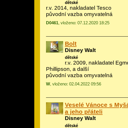
dětské
r.v. 2014, nakladatel Tesco
původní vazba omyvatelná
D0461
, vloženo: 07.12.2020 18:25
Bolt
Disney Walt
dětské
r.v. 2009, nakladatel Egmo
Phillipson, a další
původní vazba omyvatelná
W
, vloženo: 02.04.2022 09:56
Veselé Vánoce s My
a jeho přáteli
Disney Walt
dětské