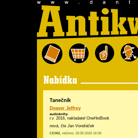
Tanečník
Deaver Jeffrey
audioknihy
r.v. 2016, nakladatel OneHotBook
nová, čte Jan Vondráček
CD362
, vloženo: 28.05.2026 16:09