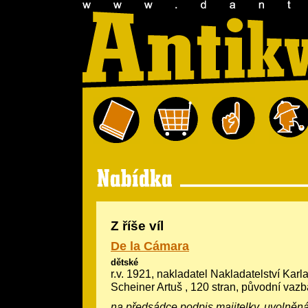
Z říše víl
De la Cámara
dětské
r.v. 1921, nakladatel Nakladatelství Karla 
Scheiner Artuš
, 120 stran, původní vazb
na předsádce podpis majitelky, uvolněná