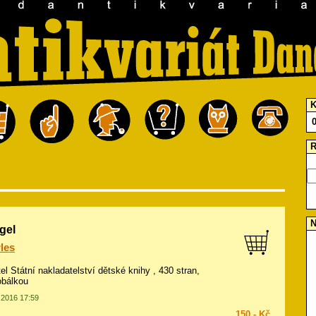
K
R
N
gel
les
tel Státní nakladatelství dětské knihy , 430 stran,
obálkou
2.2016 17:59
150,- Kč