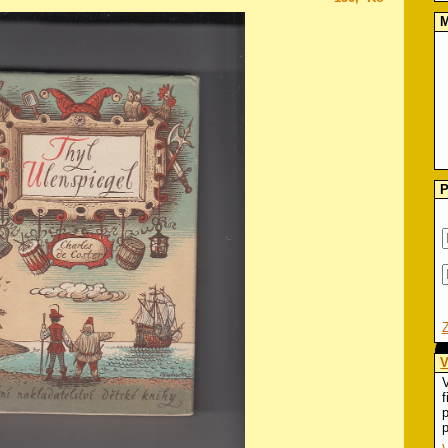
M
P
V
V
f
p
p