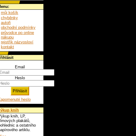
enu:
můj košík
chyběnky
autoři
obchodní podmínky
průvodce po online
nákupu
rejstřík názvosloví
kontakt
řihlásit
Email
Heslo
Zapomenuté heslo
ýkup knih
ýkup knih, LP,
ilmových plakátů,
ohlednic a ostatního
apírového artiklu.