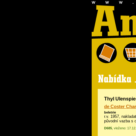
Thyl Ulenspie
de Coster Char
beletrie
r.v. 1957, naklada
původní vazba s 
D685
, vloženo: 17.1