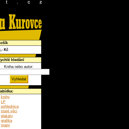
ošík
0
,- Kč
ychlé hledání
Kniha nebo autor:
abídka:
knihy
LP
pohlednice
staré věci
plakáty
grafika
mapy