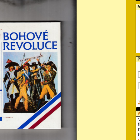
M
P
V
V
f
p
p