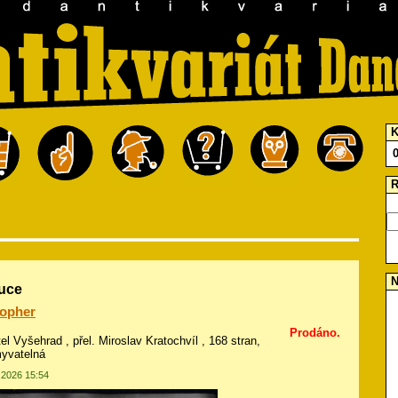
K
R
N
uce
opher
Prodáno.
tel Vyšehrad , přel. Miroslav Kratochvíl , 168 stran,
yvatelná
6.2026 15:54