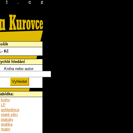
ošík
0
,- Kč
ychlé hledání
Kniha nebo autor:
abídka:
knihy
LP
pohlednice
staré věci
plakáty
grafika
mapy