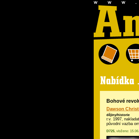
Bohové revol
Dawson Christ
dějiny/historie
r.v. 1997, naklada
původní vazba om
D725
, vloženo: 15.0