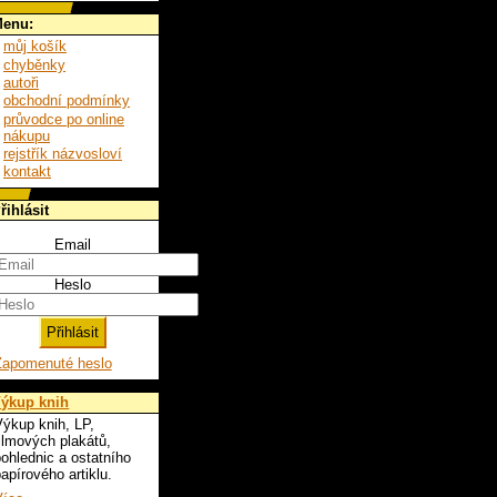
enu:
můj košík
chyběnky
autoři
obchodní podmínky
průvodce po online
nákupu
rejstřík názvosloví
kontakt
řihlásit
Email
Heslo
Zapomenuté heslo
ýkup knih
ýkup knih, LP,
ilmových plakátů,
ohlednic a ostatního
apírového artiklu.