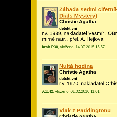
Záhada sedmi ciferní
Dials Mystery)
Christie Agatha
detektivní
r.v. 1939, nakladatel Vesmír , OBr.
mírně natr. , přel. A. Hejlová
krab P30
, vloženo: 14.07.2015 15:57
Nultá hodina
Christie Agatha
detektivní
r.v. 1970, nakladatel Orbis
A1142
, vloženo: 01.02.2016 11:01
Vlak z Paddingtonu
Christie Agatha