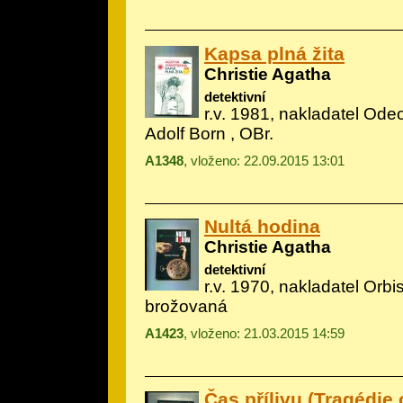
Kapsa plná žita
Christie Agatha
detektivní
r.v. 1981, nakladatel Odeo
Adolf Born
, OBr.
A1348
, vloženo: 22.09.2015 13:01
Nultá hodina
Christie Agatha
detektivní
r.v. 1970, nakladatel Orbis
brožovaná
A1423
, vloženo: 21.03.2015 14:59
Čas přílivu (Tragédie 