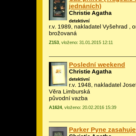
jednáních)
Christie Agatha
detektivní
r.v. 1989, nakladatel Vyšehrad , or
brožovaná
Z153
, vloženo: 31.01.2015 12:11
Poslední weekend
Christie Agatha
detektivní
r.v. 1948, nakladatel Josef
Věra Limburská
původní vazba
A1624
, vloženo: 20.02.2016 15:39
Parker Pyne zasahuje