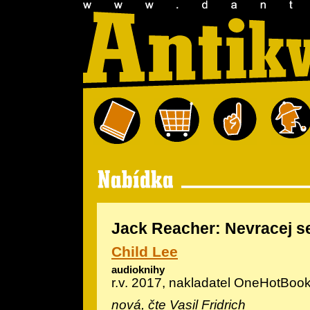
Jack Reacher: Nevracej s
Child Lee
audioknihy
r.v. 2017, nakladatel OneHotBoo
nová, čte Vasil Fridrich