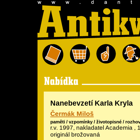
Nanebevzetí Karla Kryla
Čermák Miloš
paměti / vzpomínky / životopisné / rozho
r.v. 1997, nakladatel Academia , 
originál brožovaná