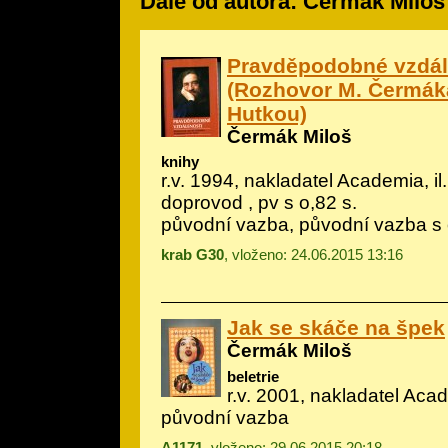
Dále od autora: Čermák Miloš
Pravděpodobné vzdál
(Rozhovor M. Čermák
Hutkou)
Čermák Miloš
knihy
r.v. 1994, nakladatel Academia, il
doprovod
, pv s o,82 s.
původní vazba, původní vazba s
krab G30
, vloženo: 24.06.2015 13:16
Jak se skáče na špek
Čermák Miloš
beletrie
r.v. 2001, nakladatel Aca
původní vazba
A1171
, vloženo: 29.06.2015 20:18