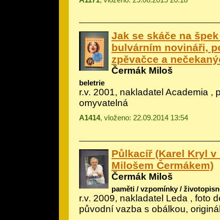
Jak se skáče na špek
bulvárním novináři, p
zpěvačce a nečekaný
Čermák Miloš
beletrie
r.v. 2001, nakladatel Academia ,
omyvatelná
A1414
, vloženo: 22.09.2014 13:54
Půlkacíř (Karel Kryl 
Milošem Čermákem)
Čermák Miloš
paměti / vzpomínky / životopisn
r.v. 2009, nakladatel Leda , foto
původní vazba s obálkou, origin