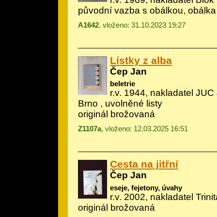
původní vazba s obálkou, obálka
A1642
, vloženo: 31.10.2023 19:27
Lístky z alba
Čep Jan
beletrie
r.v. 1944, nakladatel JUC 
Brno , uvolněné listy
originál brožovaná
Z1107a
, vloženo: 12.03.2025 16:51
Cesta na jitřní
Čep Jan
eseje, fejetony, úvahy
r.v. 2002, nakladatel Trini
originál brožovaná