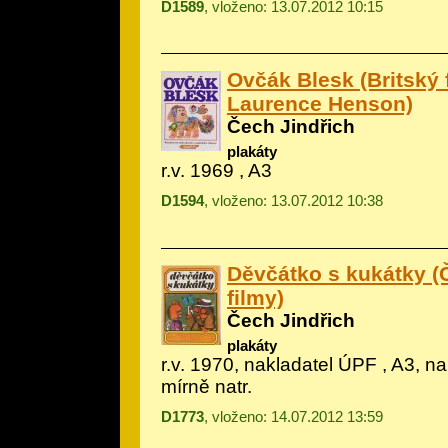
D1589
, vloženo: 13.07.2012 10:15
Ovčák Blesk (Britský f
Laurence Henson)
Čech Jindřich
plakáty
r.v. 1969 , A3
D1594
, vloženo: 13.07.2012 10:38
Děvčátko s kukátky 
filmy)
Čech Jindřich
plakáty
r.v. 1970, nakladatel ÚPF , A3, n
mírně natr.
D1773
, vloženo: 14.07.2012 13:59