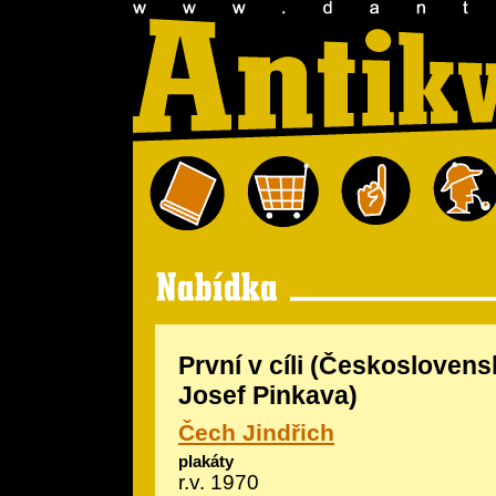
První v cíli (Československ
Josef Pinkava)
Čech Jindřich
plakáty
r.v. 1970