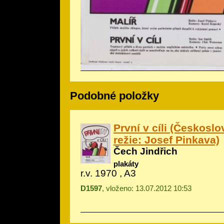
Podobné položky
První v cíli (Českoslo
režie: Josef Pinkava)
Čech Jindřich
plakáty
r.v. 1970 , A3
D1597
, vloženo: 13.07.2012 10:53