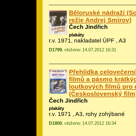
Běloruské nádraží (So
režie Andrej Smirov)
Čech Jindřich
plakáty
r.v. 1971, nakladatel ÚPF , A3
D1799
, vloženo: 14.07.2012 16:31
Přehlídka celovečern
filmů a pásmo krátký
loutkových filmů pro 
(Československý film
Čech Jindřich
plakáty
r.v. 1971 , A3, rohy zohýbané
D1800
, vloženo: 14.07.2012 16:34