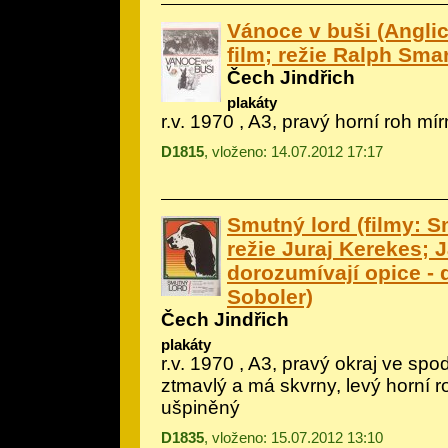
Vánoce v buši (Angli
film; režie Ralph Smar
Čech Jindřich
plakáty
r.v. 1970 , A3, pravý horní roh mí
D1815
, vloženo: 14.07.2012 17:17
Smutný lord (filmy: S
režie Juraj Kerekes; 
dorozumívají opice - de
Soboler)
Čech Jindřich
plakáty
r.v. 1970 , A3, pravý okraj ve spod
ztmavlý a má skvrny, levý horní r
ušpiněný
D1835
, vloženo: 15.07.2012 13:10