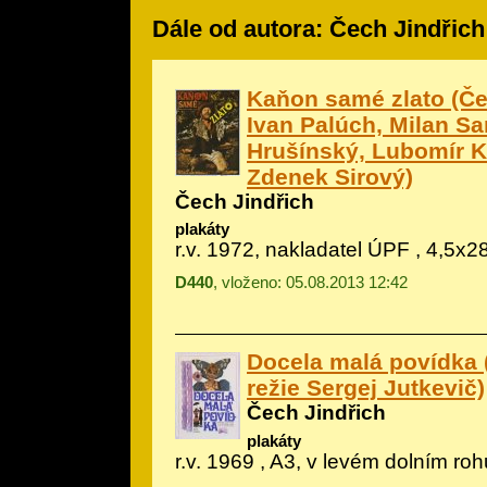
Dále od autora: Čech Jindřich
Kaňon samé zlato (Čes
Ivan Palúch, Milan S
Hrušínský, Lubomír Ko
Zdenek Sirový)
Čech Jindřich
plakáty
r.v. 1972, nakladatel ÚPF , 4,5x2
D440
, vloženo: 05.08.2013 12:42
Docela malá povídka 
režie Sergej Jutkevič)
Čech Jindřich
plakáty
r.v. 1969 , A3, v levém dolním ro