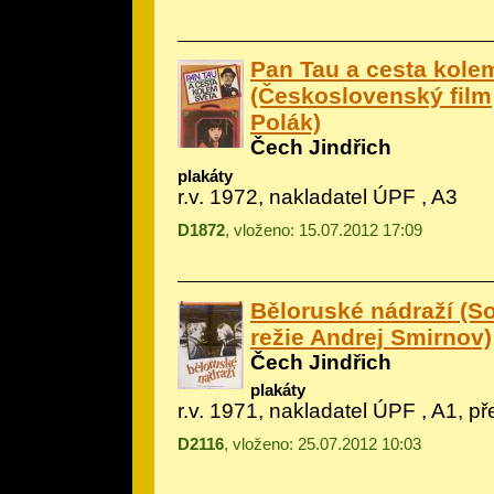
Pan Tau a cesta kole
(Československý film;
Polák)
Čech Jindřich
plakáty
r.v. 1972, nakladatel ÚPF , A3
D1872
, vloženo: 15.07.2012 17:09
Běloruské nádraží (So
režie Andrej Smirnov)
Čech Jindřich
plakáty
r.v. 1971, nakladatel ÚPF , A1, p
D2116
, vloženo: 25.07.2012 10:03