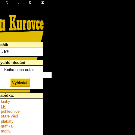
ošík
0
,- Kč
ychlé hledání
Kniha nebo autor:
abídka:
knihy
LP
pohlednice
staré věci
plakáty
grafika
mapy