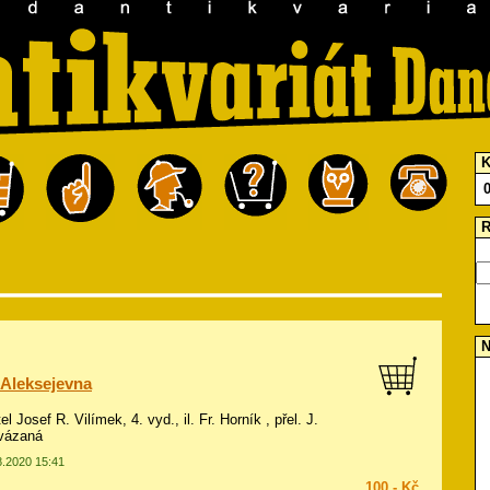
K
R
N
 Aleksejevna
el Josef R. Vilímek, 4. vyd., il.
Fr. Horník
, přel. J.
 vázaná
8.2020 15:41
100,- Kč