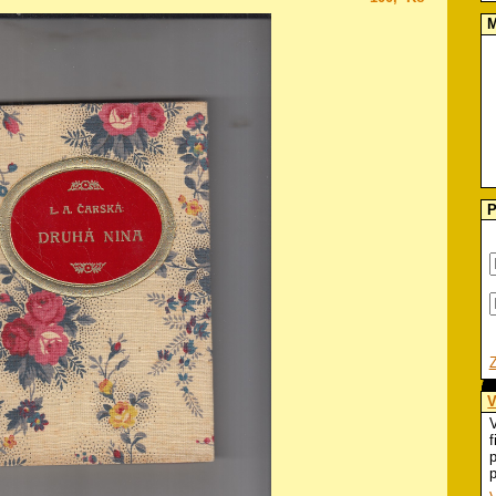
M
P
V
V
f
p
p