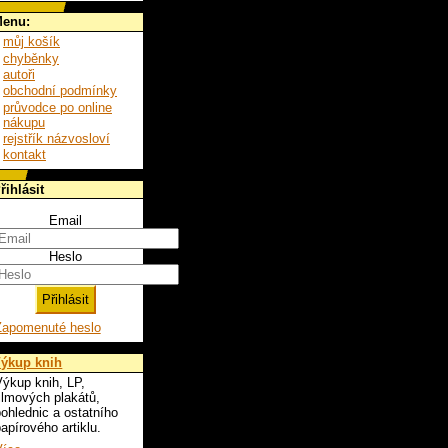
enu:
můj košík
chyběnky
autoři
obchodní podmínky
průvodce po online
nákupu
rejstřík názvosloví
kontakt
řihlásit
Email
Heslo
Zapomenuté heslo
ýkup knih
ýkup knih, LP,
ilmových plakátů,
ohlednic a ostatního
apírového artiklu.