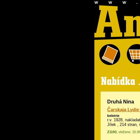
Druhá Nina
Čarskaja Lydie
beletrie
r.v. 1928, nakladat
Jílek , 214 stran,
Z1193
, vloženo: 15.0