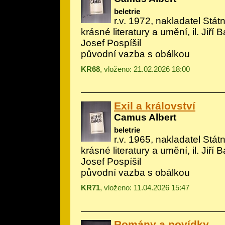
beletrie
r.v. 1972, nakladatel Státn
krásné literatury a umění, il.
Jiří B
Josef Pospíšil
původní vazba s obálkou
KR68
, vloženo: 21.02.2026 18:00
Exil a království
Camus Albert
beletrie
r.v. 1965, nakladatel Státn
krásné literatury a umění, il.
Jiří B
Josef Pospíšil
původní vazba s obálkou
KR71
, vloženo: 11.04.2026 15:47
Romány a povídky