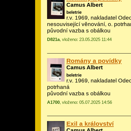
Camus Albert
beletrie
r.v. 1969, nakladatel Odeo
nesouvisející věnování, o. potrh
původní vazba s obálkou
D821a
, vloženo: 23.05.2025 11:44
Romány a povídky
Camus Albert
beletrie
r.v. 1969, nakladatel Odeo
potrhaná
původní vazba s obálkou
A1700
, vloženo: 05.07.2025 14:56
Exil a království
Camus Albert