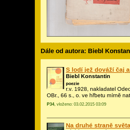
Dále od autora: Biebl Konstan
S lodí jež dováží čaj 
Biebl Konstantin
poezie
r.v. 1928, nakladatel Odeo
OBr., 66 s., o. ve hřbetu mírně nat
P34
, vloženo: 03.02.2015 03:09
Na druhé straně svět