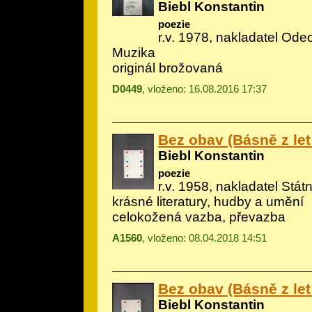
Biebl Konstantin
poezie
r.v. 1978, nakladatel Odeo
Muzika
originál brožovaná
D0449
, vloženo: 16.08.2016 17:37
Bez obav (Básně z let
Biebl Konstantin
poezie
r.v. 1958, nakladatel Státn
krásné literatury, hudby a umění
celokožená vazba, převazba
A1560
, vloženo: 08.04.2018 14:51
Bez obav (Básně z let
Biebl Konstantin