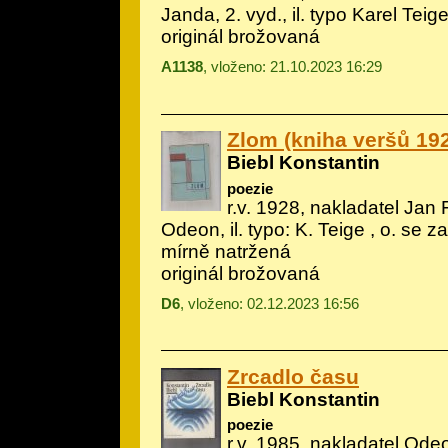
Janda, 2. vyd., il.
typo Karel Teig
originál brožovaná
A1138
, vloženo: 21.10.2023 16:29
Zlom (kniha veršů 19
Biebl Konstantin
poezie
r.v. 1928, nakladatel Jan
Odeon, il.
typo: K. Teige
, o. se za
mírně natržená
originál brožovaná
D6
, vloženo: 02.12.2023 16:56
Zrcadlo času
Biebl Konstantin
poezie
r.v. 1985, nakladatel Odeo