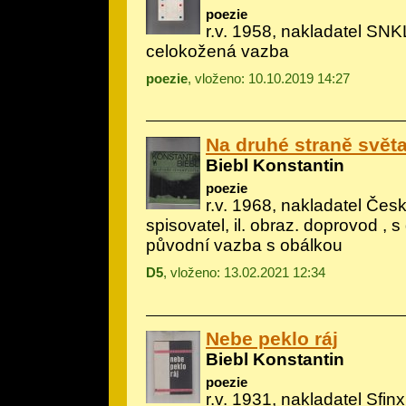
poezie
r.v. 1958, nakladatel SN
celokožená vazba
poezie
, vloženo: 10.10.2019 14:27
Na druhé straně svět
Biebl Konstantin
poezie
r.v. 1968, nakladatel Če
spisovatel, il.
obraz. doprovod
, s
původní vazba s obálkou
D5
, vloženo: 13.02.2021 12:34
Nebe peklo ráj
Biebl Konstantin
poezie
r.v. 1931, nakladatel Sfin