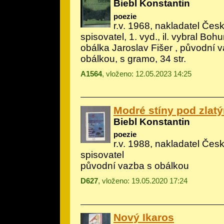
Biebl Konstantin
poezie
r.v. 1968, nakladatel Če
spisovatel, 1. vyd., il.
vybral Bohu
obálka Jaroslav Fišer
, původní v
obálkou, s gramo, 34 str.
A1564
, vloženo: 12.05.2023 14:25
Modré stíny pod zlat
Biebl Konstantin
poezie
r.v. 1988, nakladatel Če
spisovatel
původní vazba s obálkou
D627
, vloženo: 19.05.2020 17:24
Nový Ikaros